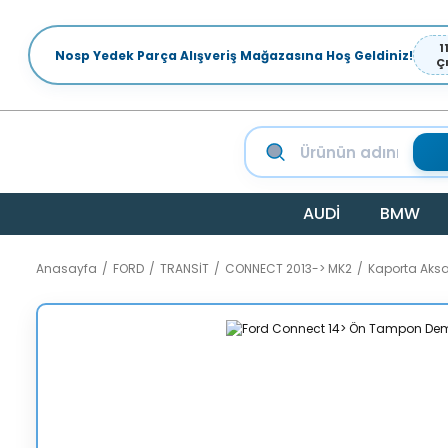
1
Nosp Yedek Parça Alışveriş Mağazasına Hoş Geldiniz!
Ç
AUDİ
BMW
Anasayfa
FORD
TRANSİT
CONNECT 2013-> MK2
Kaporta Aks