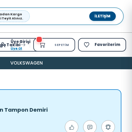
pmadan Kargo
İLETIŞIM
Teyit Alınız.
Üye Girişi
Favorilerim
go Takibi
SEPETIM
Üye Ol
VOLKSWAGEN
Ön Tampon Demiri