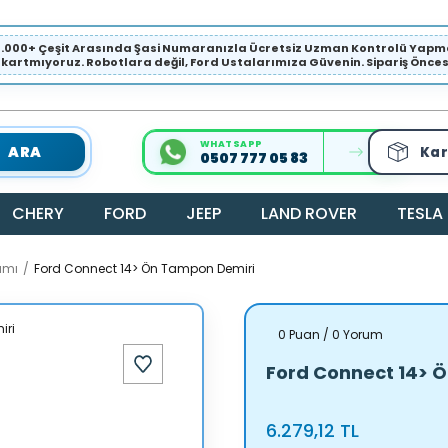
1.000+ Çeşit Arasında Şasi Numaranızla Ücretsiz Uzman Kontrolü Ya
ıkartmıyoruz. Robotlara değil, Ford Ustalarımıza Güvenin. Sipariş Öncesi 
WHATSAPP
ARA
Kar
0507 777 05 83
CHERY
FORD
JEEP
LAND ROVER
TESLA
amı
Ford Connect 14> Ön Tampon Demiri
0 Puan / 0 Yorum
Ford Connect 14> 
6.279,12 TL