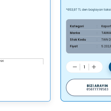
*653,97 TL den başlayan taksit
Kategori
Kapor
Marka
TAIW
Stok Kodu
TWN D
Fiyat
5.232,
BIZI ARAYIN
05077770583