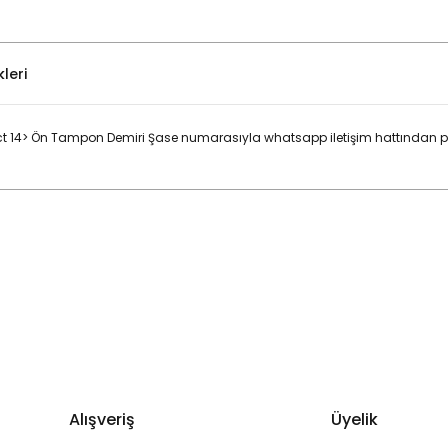
leri
 14> Ön Tampon Demiri Şase numarasıyla whatsapp iletişim hattından par
Bu ürüne ilk yorumu siz yapın!
Yorum Yaz
Alışveriş
Üyelik