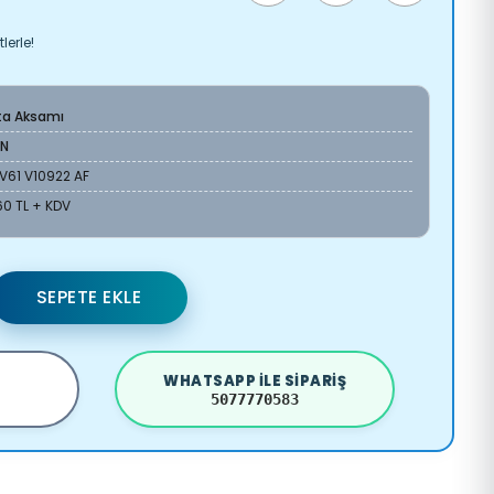
lerle!
ta Aksamı
AN
V61 V10922 AF
60 TL + KDV
SEPETE EKLE
WHATSAPP ILE SIPARIŞ
5077770583