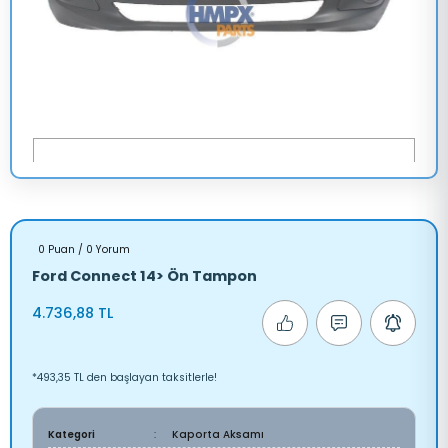
0 Puan / 0 Yorum
Ford Connect 14> Ön Tampon
4.736,88 TL
*493,35 TL den başlayan taksitlerle!
Kategori
Kaporta Aksamı