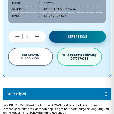
Marka
TAIWAN
Stok Kodu
TWN DT11 17F775 CBXWAA
Fiyat
3.947,40 TL + KDV
SEPETE EKLE
BIZI ARAYIN
WHATSAPP ILE SIPARIŞ
05077770583
5077770583
Ürün Bilgisi
TWN DT11 17F775 CBXWAA kodlu ürün TAIWAN markadır. Ford Connect 14> Ön
Tampon Şase numarasıyla whatsapp iletişim hattından parçanın doğruluğunu
kontrol edebilirsiniz. FORD araçlarına uygundur.