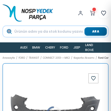
ARA
LAND
AUDİ
BMW
CHERY
FORD
JEEP
TESLA
ROVER
Anasayfa
FORD
TRANSİT
CONNECT 2013-> MK2
Kaporta Aksamı
Ford Conn