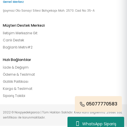
Genel Merkez
Şaşmaz Oto Sanayi Sitesi Bahçekapı Mah. 2570. Cad No: 35-A
Müşteri Destek Merkezi
İletişim Merkezine Git
Canlı Destek
Bağlantı Metni#2
Hızlı Bağlantılar
İade & Değişim
Ödeme & Teslimat
Gizlilik Politikası
Kargo & Teslimat
Sipariş Takibi
05077770583
2022 © Nospyedekparca | Tüm Hakları Saklıdır. Kredi kartı bilgileriniz 256Bit SSL
sertifikası ile korunmaktadır.
WhatsApp Sipariş