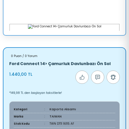
0 Puan / 0 Yorum
Ford Connect 14> Çamurluk Davlunbazı Ön Sol
1.440,00 TL
*149,98 TL den başlayan taksitlerle!
Kategori
Kaporta Aksamı
Marka
TAIWAN
Stok Kodu
TWN DT11 16115 AF