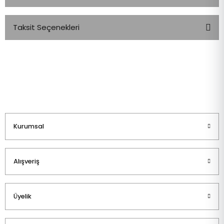
Taksit Seçenekleri
Bu ürüne ilk yorumu siz yapın!
Yorum Yaz
Kurumsal
Alışveriş
Üyelik