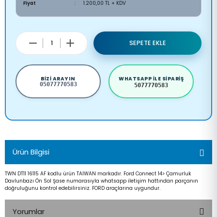
Fiyat
1.200,00 TL + KDV
SEPETE EKLE
BIZI ARAYIN
WHATSAPP ILE SIPARIŞ
05077770583
5077770583
Ürün Bilgisi
TWN DT11 16115 AF kodlu ürün TAIWAN markadır. Ford Connect 14> Çamurluk
Davlunbazı Ön Sol Şase numarasıyla whatsapp iletişim hattından parçanın
doğruluğunu kontrol edebilirsiniz. FORD araçlarına uygundur.
Yorumlar