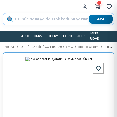
ARA
LAND
AUDİ
BMW
CHERY
FORD
JEEP
TESLA
ROVER
Anasayfa
FORD
TRANSİT
CONNECT 2013-> MK2
Kaporta Aksamı
Ford Conn