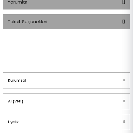
Yorumlar
Taksit Seçenekleri
Bu ürüne ilk yorumu siz yapın!
Yorum Yaz
Kurumsal
Alışveriş
Üyelik