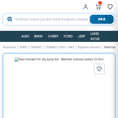
ARA
LAND
AUDİ
BMW
CHERY
FORD
JEEP
TESLA
ROVER
Anasayfa
FORD
TRANSİT
CONNECT 2013-> MK2
Kaporta Aksamı
Ford Conne