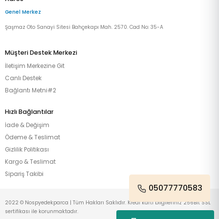
Genel Merkez
Şaşmaz Oto Sanayi Sitesi Bahçekapı Mah. 2570. Cad No: 35-A
Müşteri Destek Merkezi
İletişim Merkezine Git
Canlı Destek
Bağlantı Metni#2
Hızlı Bağlantılar
İade & Değişim
Ödeme & Teslimat
Gizlilik Politikası
Kargo & Teslimat
Sipariş Takibi
05077770583
2022 © Nospyedekparca | Tüm Hakları Saklıdır. Kredi kartı bilgileriniz 256Bit SSL
sertifikası ile korunmaktadır.