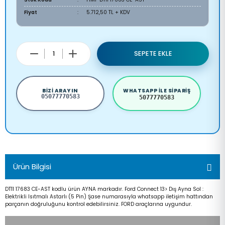
Fiyat
5.712,50 TL + KDV
SEPETE EKLE
BIZI ARAYIN
WHATSAPP ILE SIPARIŞ
05077770583
5077770583
Ürün Bilgisi
DT11 17683 CE-AST kodlu ürün AYNA markadır. Ford Connect 13> Dış Ayna Sol :
Elektrikli Isıtmalı Astarlı (5 Pin) Şase numarasıyla whatsapp iletişim hattından
parçanın doğruluğunu kontrol edebilirsiniz. FORD araçlarına uygundur.