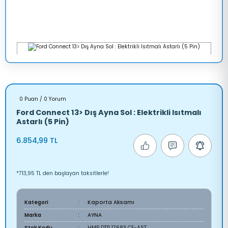
0 Puan / 0 Yorum
Ford Connect 13> Dış Ayna Sol : Elektrikli Isıtmalı
Astarlı (5 Pin)
6.854,99 TL
*713,95 TL den başlayan taksitlerle!
Kategori
Kaporta Aksamı
Marka
AYNA
Stok Kodu
HMP DT11 17683 CE-AST