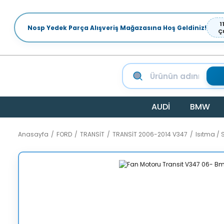
1
Nosp Yedek Parça Alışveriş Mağazasına Hoş Geldiniz!
Ç
AUDİ
BMW
Anasayfa
FORD
TRANSİT
TRANSİT 2006-2014 V347
Isıtma /