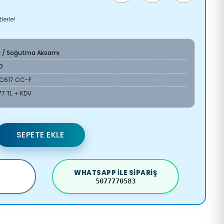
lerle!
a / Soğutma Aksamı
O
8C617 CC-F
77 TL + KDV
SEPETE EKLE
WHATSAPP ILE SIPARIŞ
5077770583