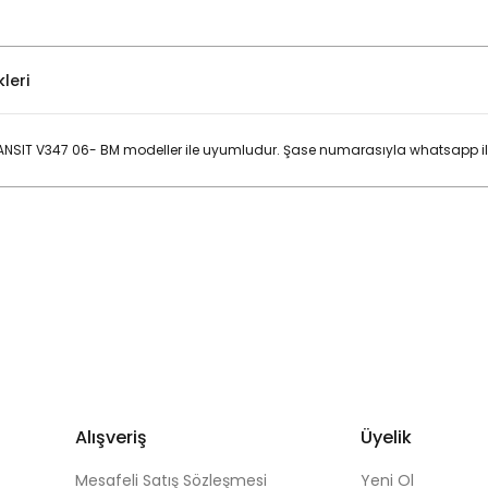
leri
IT V347 06- BM modeller ile uyumludur. Şase numarasıyla whatsapp ileti
Bu ürüne ilk yorumu siz yapın!
Yorum Yaz
Alışveriş
Üyelik
Mesafeli Satış Sözleşmesi
Yeni Ol