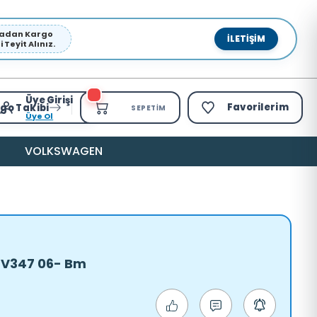
pmadan Kargo
İLETIŞIM
Teyit Alınız.
Üye Girişi
Favorilerim
go Takibi
SEPETIM
Üye Ol
VOLKSWAGEN
t V347 06- Bm