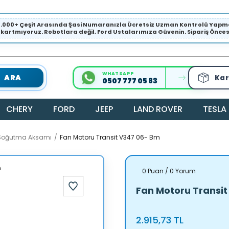
1.000+ Çeşit Arasında Şasi Numaranızla Ücretsiz Uzman Kontrolü Ya
ıkartmıyoruz. Robotlara değil, Ford Ustalarımıza Güvenin. Sipariş Öncesi 
WHATSAPP
ARA
Kar
0507 777 05 83
CHERY
FORD
JEEP
LAND ROVER
TESLA
 Soğutma Aksamı
Fan Motoru Transit V347 06- Bm
0 Puan / 0 Yorum
Fan Motoru Transi
2.915,73 TL