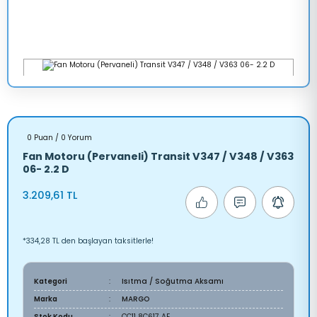
0 Puan / 0 Yorum
Fan Motoru (Pervaneli) Transit V347 / V348 / V363
06- 2.2 D
3.209,61 TL
*334,28 TL den başlayan taksitlerle!
Kategori
Isıtma / Soğutma Aksamı
Marka
MARGO
Stok Kodu
CC11 8C617 AE