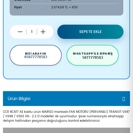
Fiyat
2.674,68 TL + KDV
SEPETE EKLE
BIZI ARAYIN
WHATSAPP ILE SIPARIŞ
05077770583
5077770583
Ürün Bilgisi
CC11 8C617 AE kodlu ürün MARGO markadır.FAN MOTORU (PERVANELİ) TRANSIT V347
/ V348 / V363 06- 2.2 D modeller ile uyumludur. Şase numarasıyla whatsapp
iletişim hattından parçanın doğruluğunu kontrol edebilirisiniz.