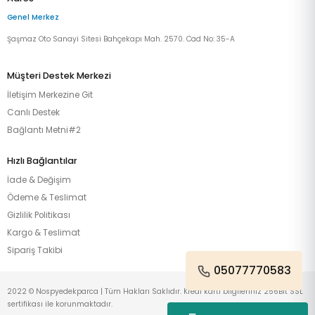
Genel Merkez
Şaşmaz Oto Sanayi Sitesi Bahçekapı Mah. 2570. Cad No: 35-A
Müşteri Destek Merkezi
İletişim Merkezine Git
Canlı Destek
Bağlantı Metni#2
Hızlı Bağlantılar
İade & Değişim
Ödeme & Teslimat
Gizlilik Politikası
Kargo & Teslimat
Sipariş Takibi
05077770583
2022 © Nospyedekparca | Tüm Hakları Saklıdır. Kredi kartı bilgileriniz 256Bit SSL
sertifikası ile korunmaktadır.