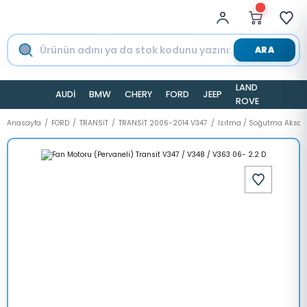
ARA
LAND
AUDİ
BMW
CHERY
FORD
JEEP
TESLA
ROVER
Anasayfa
FORD
TRANSİT
TRANSİT 2006-2014 V347
Isıtma / Soğutma Aksa