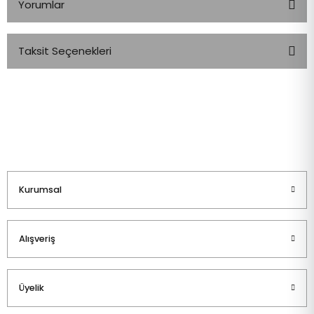
Yorumlar
Taksit Seçenekleri
Bu ürüne ilk yorumu siz yapın!
Yorum Yaz
Kurumsal
Alışveriş
Üyelik