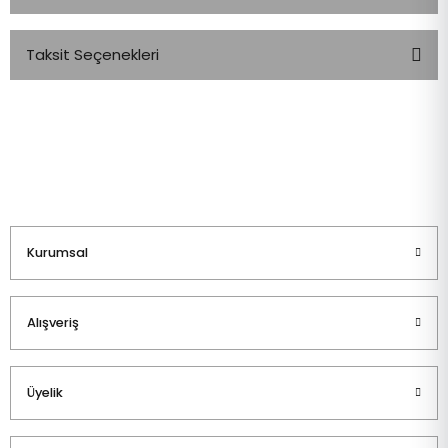
Taksit Seçenekleri
Bu ürüne ilk yorumu siz yapın!
Yorum Yaz
Kurumsal
Alışveriş
Üyelik