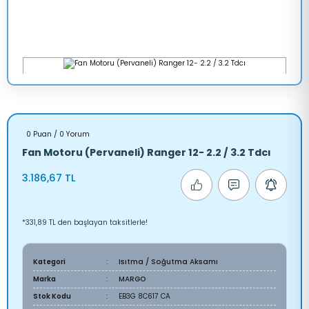
0 Puan / 0 Yorum
Fan Motoru (Pervaneli) Ranger 12- 2.2 / 3.2 Tdcı
3.186,67 TL
*331,89 TL den başlayan taksitlerle!
Kategori
Isıtma / Soğutma Aksamı
Marka
MARGO
Stok Kodu
EB3G 8C617 CA