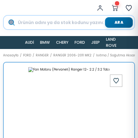
ARA
LAND
AUDİ
BMW
CHERY
FORD
JEEP
TESLA
ROVER
Anasayfa
FORD
RANGER
RANGER 2006-2011 MK2
Isıtma / Soğutma Aksam