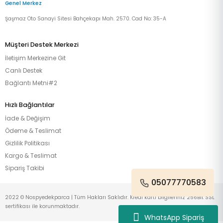
Genel Merkez
Şaşmaz Oto Sanayi Sitesi Bahçekapı Mah. 2570. Cad No: 35-A
Müşteri Destek Merkezi
İletişim Merkezine Git
Canlı Destek
Bağlantı Metni#2
Hızlı Bağlantılar
İade & Değişim
Ödeme & Teslimat
Gizlilik Politikası
Kargo & Teslimat
Sipariş Takibi
05077770583
2022 © Nospyedekparca | Tüm Hakları Saklıdır. Kredi kartı bilgileriniz 256Bit SSL
sertifikası ile korunmaktadır.
WhatsApp Sipariş