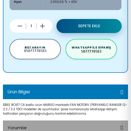
Fiyat
2.655,56 TL + KDV
SEPETE EKLE
BIZI ARAYIN
WHATSAPP ILE SIPARIŞ
05077770583
5077770583
Ürün Bilgisi
EB3G 8C617 CA kodlu ürün MARGO markadır.FAN MOTORU (PERVANELİ) RANGER 12-
2.2 / 3.2 TDCI modeller ile uyumludur. Şase numarasıyla whatsapp iletişim
hattından parçanın doğruluğunu kontrol edebilirisiniz.
Yorumlar