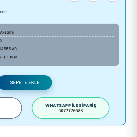
erle!
 Aksamı
O
9A555 AB
 TL + KDV
SEPETE EKLE
WHATSAPP ILE SIPARIŞ
5077770583