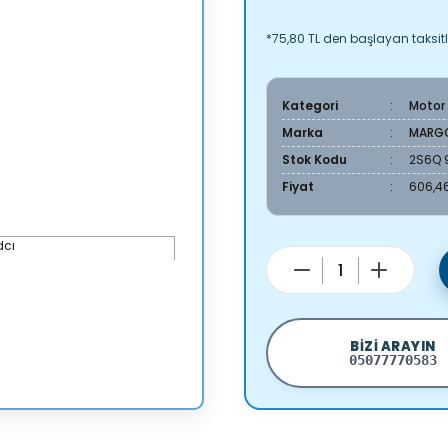
*75,80 TL den başlayan taksitl
Kategori
Motor
Marka
MARG
Stok Kodu
2S6Q 
Fiyat
606,46
BIZI ARAYIN
05077770583