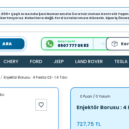
1.000+ Çeşit Arasında Şasi Numaranızla Ücretsiz Uzman Kontrolü Ya
ıkartmıyoruz. Robotlara değil, Ford Ustalarımıza Güvenin. Sipariş Öncesi 
WHATSAPP
ARA
Kar
0507 777 05 83
CHERY
FORD
JEEP
LAND ROVER
TESLA
Enjektör Borusu : 4 Fıesta 02- 1.4 Tdcı
0 Puan / 0 Yorum
Enjektör Borusu : 4 
727,75 TL