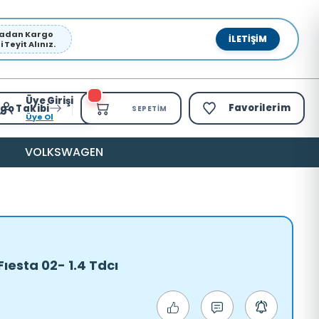
pmadan Kargo
İLETIŞIM
Teyit Alınız.
Üye Girişi
Favorilerim
go Takibi
SEPETIM
Üye Ol
VOLKSWAGEN
Fıesta 02- 1.4 Tdcı