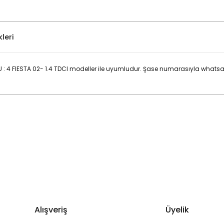
leri
4 FIESTA 02- 1.4 TDCI modeller ile uyumludur. Şase numarasıyla whatsap
Bu ürüne ilk yorumu siz yapın!
Yorum Yaz
Alışveriş
Üyelik