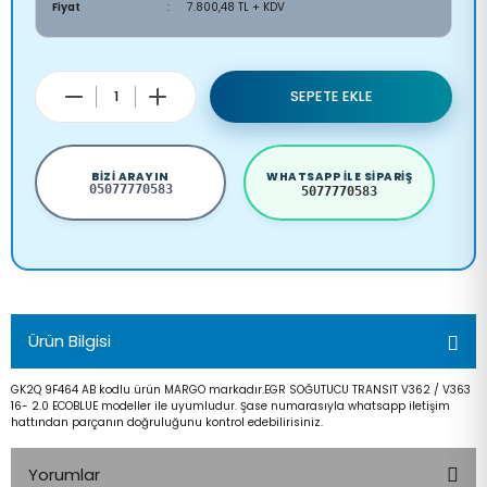
Fiyat
7.800,48 TL + KDV
SEPETE EKLE
BIZI ARAYIN
WHATSAPP ILE SIPARIŞ
05077770583
5077770583
Ürün Bilgisi
GK2Q 9F464 AB kodlu ürün MARGO markadır.EGR SOĞUTUCU TRANSIT V362 / V363
16- 2.0 ECOBLUE modeller ile uyumludur. Şase numarasıyla whatsapp iletişim
hattından parçanın doğruluğunu kontrol edebilirisiniz.
Yorumlar