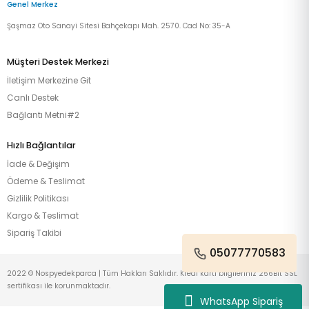
Genel Merkez
Şaşmaz Oto Sanayi Sitesi Bahçekapı Mah. 2570. Cad No: 35-A
Müşteri Destek Merkezi
İletişim Merkezine Git
Canlı Destek
Bağlantı Metni#2
Hızlı Bağlantılar
İade & Değişim
Ödeme & Teslimat
Gizlilik Politikası
Kargo & Teslimat
Sipariş Takibi
05077770583
2022 © Nospyedekparca | Tüm Hakları Saklıdır. Kredi kartı bilgileriniz 256Bit SSL
sertifikası ile korunmaktadır.
WhatsApp Sipariş