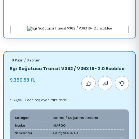
0 Puan / 0 Yorum
Egr Soğutucu Transit V362 / V363 16- 2.0 Ecoblue
9.360,58 TL
*974,90 TL den başlayan taksitlerle!
Kategori
Isıtma / Soğutma Aksamı
Marka
MARGO
Stok Kodu
GK2Q 9F464 AB