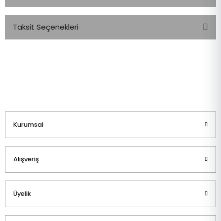
Taksit Seçenekleri
Bu ürüne ilk yorumu siz yapın!
Yorum Yaz
Kurumsal
Alışveriş
Üyelik