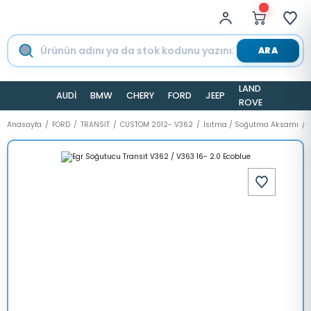
ARA
LAND
AUDİ
BMW
CHERY
FORD
JEEP
TESLA
ROVER
Anasayfa
FORD
TRANSİT
CUSTOM 2012- V362
Isıtma / Soğutma Aksamı