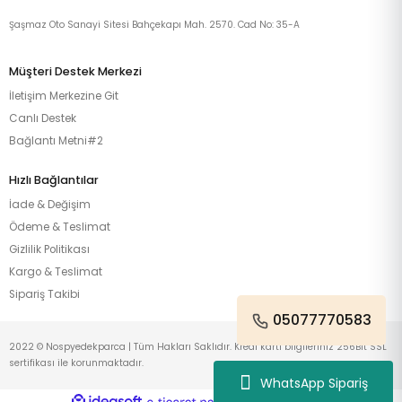
Şaşmaz Oto Sanayi Sitesi Bahçekapı Mah. 2570. Cad No: 35-A
Müşteri Destek Merkezi
İletişim Merkezine Git
Canlı Destek
Bağlantı Metni#2
Hızlı Bağlantılar
İade & Değişim
Ödeme & Teslimat
Gizlilik Politikası
Kargo & Teslimat
Sipariş Takibi
05077770583
2022 © Nospyedekparca | Tüm Hakları Saklıdır. Kredi kartı bilgileriniz 256Bit SSL
sertifikası ile korunmaktadır.
WhatsApp Sipariş
ideasoft
ile