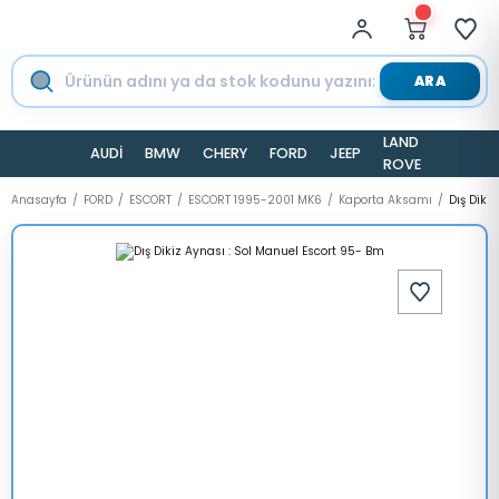
ARA
LAND
AUDİ
BMW
CHERY
FORD
JEEP
TESLA
ROVER
Anasayfa
FORD
ESCORT
ESCORT 1995-2001 MK6
Kaporta Aksamı
Dış Diki