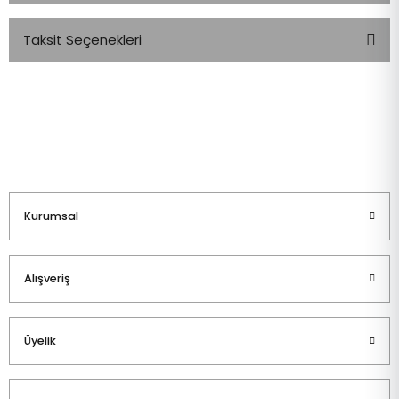
Taksit Seçenekleri
Bu ürüne ilk yorumu siz yapın!
Yorum Yaz
Kurumsal
Alışveriş
Üyelik