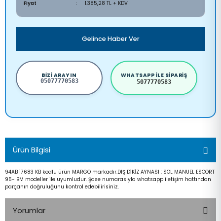
Fiyat
1.385,28 TL + KDV
Gelince Haber Ver
BIZI ARAYIN
WHATSAPP ILE SIPARIŞ
05077770583
5077770583
Ürün Bilgisi
94AB 17683 KB kodlu ürün MARGO markadır.DIŞ DİKİZ AYNASI : SOL MANUEL ESCORT
95- BM modeller ile uyumludur. Şase numarasıyla whatsapp iletişim hattından
parçanın doğruluğunu kontrol edebilirisiniz.
Yorumlar