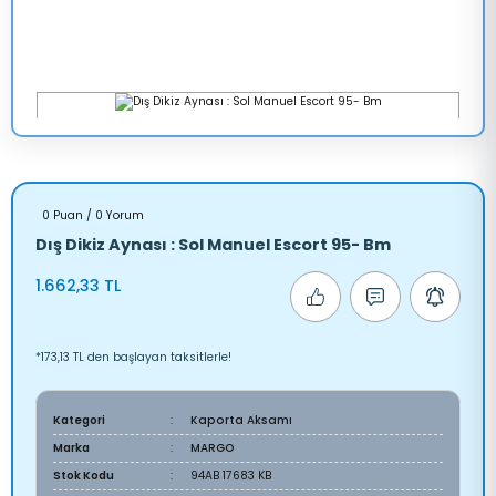
0 Puan / 0 Yorum
Dış Dikiz Aynası : Sol Manuel Escort 95- Bm
1.662,33 TL
*173,13 TL den başlayan taksitlerle!
Kategori
Kaporta Aksamı
Marka
MARGO
Stok Kodu
94AB 17683 KB