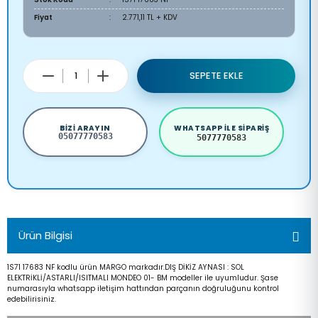
Fiyat
2.771,11 TL + KDV
SEPETE EKLE
BIZI ARAYIN
WHATSAPP ILE SIPARIŞ
05077770583
5077770583
Ürün Bilgisi
1S71 17683 NF kodlu ürün MARGO markadır.DIŞ DİKİZ AYNASI : SOL
ELEKTRİKLİ/ASTARLI/ISITMALI MONDEO 01- BM modeller ile uyumludur. Şase
numarasıyla whatsapp iletişim hattından parçanın doğruluğunu kontrol
edebilirisiniz.