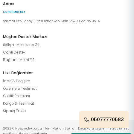
Adres
Genel Merkez
Şaşmaz Oto Sanayi Sitesi Bahçekapı Mah. 2570. Cad No: 35-A
Müşteri Destek Merkezi
İletişim Merkezine Git
Canlı Destek
Bağlantı Metni#2
Hızlı Bağlantılar
İade & Değişim
Ödeme & Teslimat
Gizlilik Politikası
Kargo & Teslimat
Sipariş Takibi
05077770583
2022 © Nospyedekparca | Tüm Hakları Saklıdır. Kredi kartı bilgileriniz 256Bit SSL
sertifikası ile korunmaktadır.