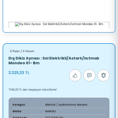
0 Puan / 0 Yorum
Dış Dikiz Aynası : Sol Elektrikli/Astarlı/Isıtmalı
Mondeo 01- Bm
3.325,33 TL
*346,33 TL den başlayan taksitlerle!
Kategori
Elektrik / Aydınlatma Aksamı
Marka
MARGO
Stok Kodu
1S71 17683 NF