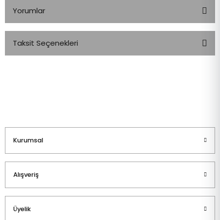
Yorumlar
Taksit Seçenekleri
Bu ürüne ilk yorumu siz yapın!
Yorum Yaz
Kurumsal
Alışveriş
Üyelik