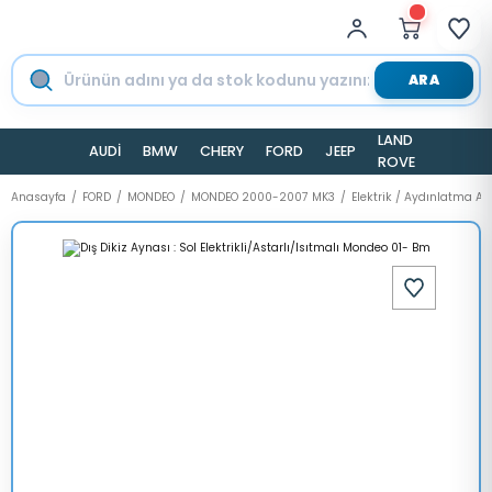
ARA
LAND
AUDİ
BMW
CHERY
FORD
JEEP
TESLA
ROVER
Anasayfa
FORD
MONDEO
MONDEO 2000-2007 MK3
Elektrik / Aydınlatma A