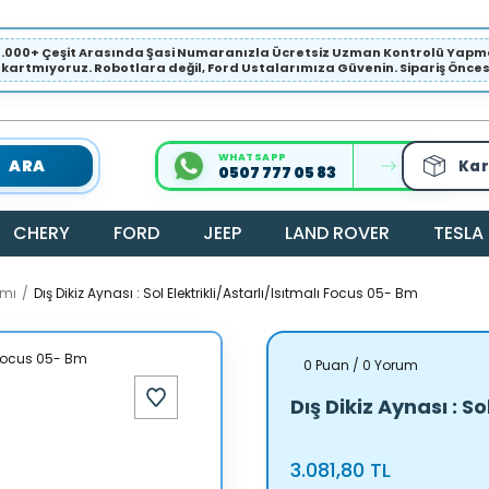
1.000+ Çeşit Arasında Şasi Numaranızla Ücretsiz Uzman Kontrolü Ya
ıkartmıyoruz. Robotlara değil, Ford Ustalarımıza Güvenin. Sipariş Öncesi 
WHATSAPP
ARA
Kar
0507 777 05 83
CHERY
FORD
JEEP
LAND ROVER
TESLA
amı
Dış Dikiz Aynası : Sol Elektrikli/Astarlı/Isıtmalı Focus 05- Bm
0 Puan / 0 Yorum
Dış Dikiz Aynası : S
3.081,80 TL