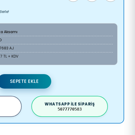
lerle!
ta Aksamı
O
17683 AJ
17 TL + KDV
SEPETE EKLE
WHATSAPP ILE SIPARIŞ
5077770583