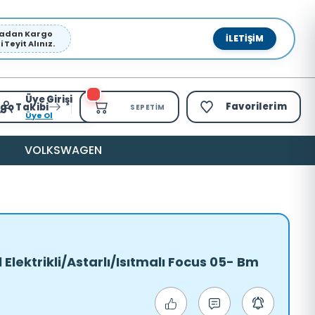
pmadan Kargo
İLETIŞIM
Teyit Alınız.
Üye Girişi
Favorilerim
go Takibi
SEPETIM
Üye Ol
VOLKSWAGEN
ol Elektrikli/Astarlı/Isıtmalı Focus 05- Bm