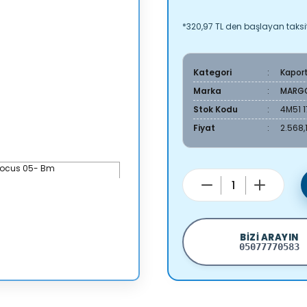
*320,97 TL den başlayan taksit
Kategori
Kapor
Marka
MARG
Stok Kodu
4M51 
Fiyat
2.568,
BIZI ARAYIN
05077770583