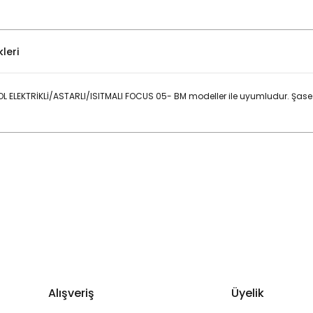
leri
SOL ELEKTRİKLİ/ASTARLI/ISITMALI FOCUS 05- BM modeller ile uyumludur. Şa
Bu ürüne ilk yorumu siz yapın!
Yorum Yaz
Alışveriş
Üyelik