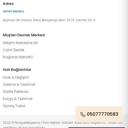
Adres
Genel Merkez
Şaşmaz Oto Sanayi Sitesi Bahçekapı Mah. 2570. Cad No: 35-A
Müşteri Destek Merkezi
İletişim Merkezine Git
Canlı Destek
Bağlantı Metni#2
Hızlı Bağlantılar
İade & Değişim
Ödeme & Teslimat
Gizlilik Politikası
Kargo & Teslimat
Sipariş Takibi
05077770583
2022 © Nospyedekparca | Tüm Hakları Saklıdır. Kredi kartı bilgileriniz 256Bit SSL
sertifikası ile korunmaktadır.