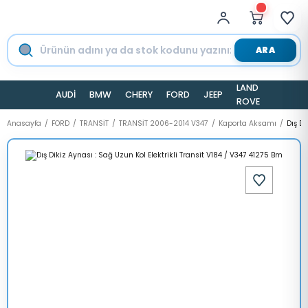
ARA
LAND
AUDİ
BMW
CHERY
FORD
JEEP
TESLA
ROVER
Anasayfa
FORD
TRANSİT
TRANSİT 2006-2014 V347
Kaporta Aksamı
Dış Di