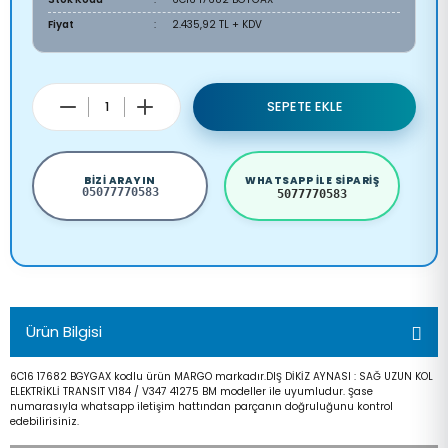
Fiyat
2.435,92 TL + KDV
SEPETE EKLE
BIZI ARAYIN
WHATSAPP ILE SIPARIŞ
05077770583
5077770583
Ürün Bilgisi
6C16 17682 BGYGAX kodlu ürün MARGO markadır.DIŞ DİKİZ AYNASI : SAĞ UZUN KOL
ELEKTRİKLİ TRANSIT V184 / V347 41275 BM modeller ile uyumludur. Şase
numarasıyla whatsapp iletişim hattından parçanın doğruluğunu kontrol
edebilirisiniz.