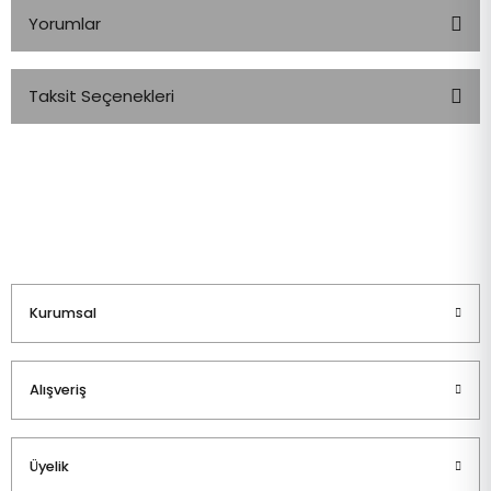
Yorumlar
Taksit Seçenekleri
Bu ürüne ilk yorumu siz yapın!
Yorum Yaz
Kurumsal
Alışveriş
Üyelik