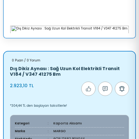
0 Puan / 0 Yorum
Dış Dikiz Aynası : Sağ Uzun Kol Elektrikli Transit
V184 / V347 41275 Bm
2.923,10 TL
*304,44 TL den başlayan taksitlerle!
Kategori
Kaporta Aksamı
Marka
MARGO
Stok Kodu
6C16 17682 BGYGAX