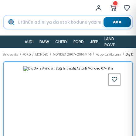
ARA
LAND
AUDİ
BMW
CHERY
FORD
JEEP
TESLA
ROVER
Anasayfa
FORD
MONDEO
MONDEO 2007-2014 MK4
Kaporta Aksamı
Dış Di