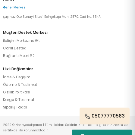
Genel Merkez
Şaşmaz Oto Sanayi Sitesi Bahçekapı Mah. 2570. Cad No: 35-A
Müşteri Destek Merkezi
İletişim Merkezine Git
Canlı Destek
Bağlantı Metni#2
Hızlı Bağlantılar
İade & Değişim
Ödeme & Teslimat
Gizlilik Politikası
Kargo & Teslimat
Sipariş Takibi
05077770583
2022 © Nospyedekparca | Tüm Hakları Saklıdır. Kredi kartı bilgileriniz 256Bit SSL
sertifikası ile korunmaktadır.