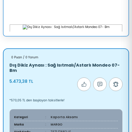
0 Puan / 0 Yorum
Dış Dikiz Aynası : Sağ Isıtmalı/Astarlı Mondeo 07-
Bm
5.473,38 TL
*570,05 TL den başlayan taksitlerle!
Kategori
Kaporta Aksamı
Marka
MARGO
Stok Kodu
7S71 17682 LE