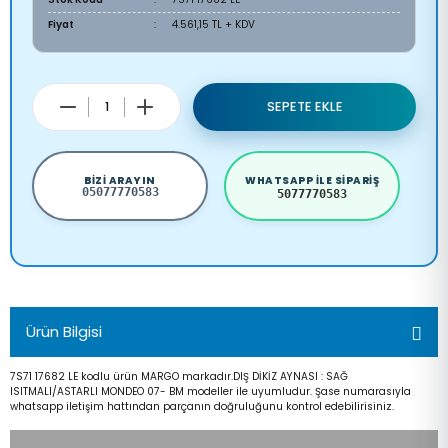
Fiyat
4.561,15 TL + KDV
SEPETE EKLE
BIZI ARAYIN
WHATSAPP ILE SIPARIŞ
05077770583
5077770583
Ürün Bilgisi
7S71 17682 LE kodlu ürün MARGO markadır.DIŞ DİKİZ AYNASI : SAĞ
ISITMALI/ASTARLI MONDEO 07- BM modeller ile uyumludur. Şase numarasıyla
whatsapp iletişim hattından parçanın doğruluğunu kontrol edebilirisiniz.