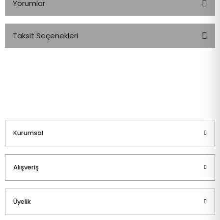
Yorumlar
Taksit Seçenekleri
Bu ürüne ilk yorumu siz yapın!
Yorum Yaz
Kurumsal
Alışveriş
Üyelik