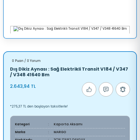
0 Puan / 0 Yorum
Dış Dikiz Aynası : Sağ Elektrikli Transit V184 / V347
/ V348 41640 Bm
2.643,94 TL
*275,37 TL den başlayan taksitlerle!
Kategori
Kaporta Aksamı
Marka
MARGO
Stok Kodu
3C16 17682 DAYGAX