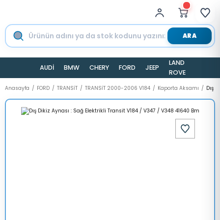
ARA
LAND
AUDİ
BMW
CHERY
FORD
JEEP
TESLA
ROVER
Anasayfa
FORD
TRANSİT
TRANSİT 2000-2006 V184
Kaporta Aksamı
Dış D