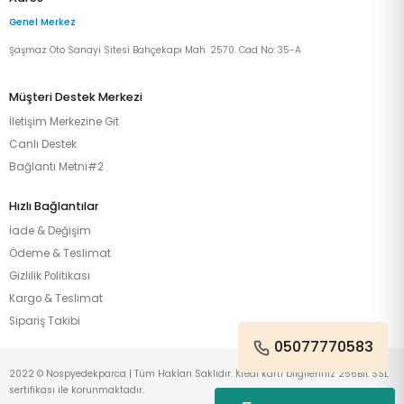
Genel Merkez
Şaşmaz Oto Sanayi Sitesi Bahçekapı Mah. 2570. Cad No: 35-A
Müşteri Destek Merkezi
İletişim Merkezine Git
Canlı Destek
Bağlantı Metni#2
Hızlı Bağlantılar
İade & Değişim
Ödeme & Teslimat
Gizlilik Politikası
Kargo & Teslimat
Sipariş Takibi
05077770583
2022 © Nospyedekparca | Tüm Hakları Saklıdır. Kredi kartı bilgileriniz 256Bit SSL
sertifikası ile korunmaktadır.