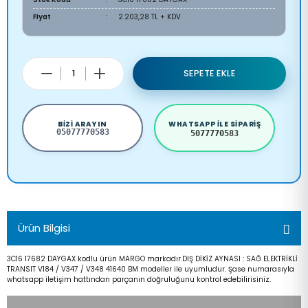
Fiyat
2.203,28 TL + KDV
SEPETE EKLE
BIZI ARAYIN
WHATSAPP ILE SIPARIŞ
05077770583
5077770583
Ürün Bilgisi
3C16 17682 DAYGAX kodlu ürün MARGO markadır.DIŞ DİKİZ AYNASI : SAĞ ELEKTRİKLİ
TRANSIT V184 / V347 / V348 41640 BM modeller ile uyumludur. Şase numarasıyla
whatsapp iletişim hattından parçanın doğruluğunu kontrol edebilirisiniz.