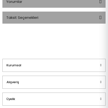
Yorumlar
Taksit Seçenekleri
Bu ürüne ilk yorumu siz yapın!
Yorum Yaz
Kurumsal
Alışveriş
Üyelik