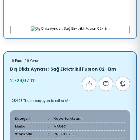
0 Puan / 0 Yorum
Dış Dikiz Aynası : Sağ Elektrikli Fusıon 02- Bm
2.729,07 TL
*284,23 TL den başlayan taksitlerle!
Kategori
Kaporta Aksamı
Marka
MARGO
Stok Kodu
2N11 17682 BL