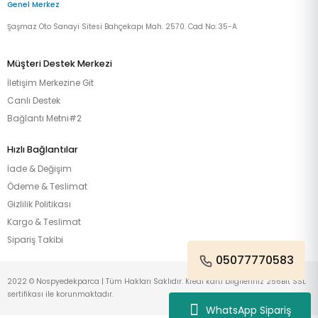
Genel Merkez
Şaşmaz Oto Sanayi Sitesi Bahçekapı Mah. 2570. Cad No: 35-A
Müşteri Destek Merkezi
İletişim Merkezine Git
Canlı Destek
Bağlantı Metni#2
Hızlı Bağlantılar
İade & Değişim
Ödeme & Teslimat
Gizlilik Politikası
Kargo & Teslimat
Sipariş Takibi
05077770583
2022 © Nospyedekparca | Tüm Hakları Saklıdır. Kredi kartı bilgileriniz 256Bit SSL
sertifikası ile korunmaktadır.
WhatsApp Sipariş