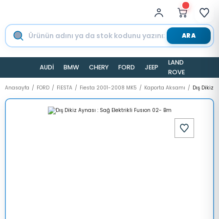
ARA
LAND
AUDİ
BMW
CHERY
FORD
JEEP
TESLA
ROVER
Anasayfa
FORD
FİESTA
Fiesta 2001-2008 MK5
Kaporta Aksamı
Dış Dikiz 