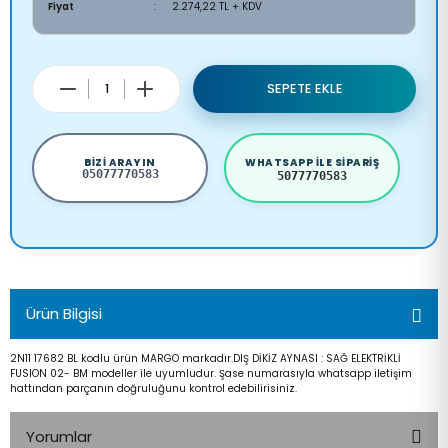
Fiyat
2.274,22 TL + KDV
SEPETE EKLE
BIZI ARAYIN
WHATSAPP ILE SIPARIŞ
05077770583
5077770583
Ürün Bilgisi
2N11 17682 BL kodlu ürün MARGO markadır.DIŞ DİKİZ AYNASI : SAĞ ELEKTRİKLİ
FUSION 02- BM modeller ile uyumludur. Şase numarasıyla whatsapp iletişim
hattından parçanın doğruluğunu kontrol edebilirisiniz.
Yorumlar