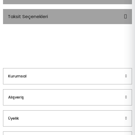
Taksit Seçenekleri
Bu ürüne ilk yorumu siz yapın!
Yorum Yaz
Kurumsal
Alışveriş
Üyelik