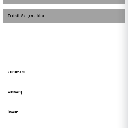
Taksit Seçenekleri
Bu ürüne ilk yorumu siz yapın!
Yorum Yaz
Kurumsal
Alışveriş
Üyelik