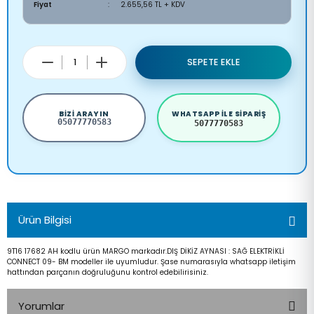
Fiyat
2.655,56 TL + KDV
SEPETE EKLE
BIZI ARAYIN
WHATSAPP ILE SIPARIŞ
05077770583
5077770583
Ürün Bilgisi
9T16 17682 AH kodlu ürün MARGO markadır.DIŞ DİKİZ AYNASI : SAĞ ELEKTRİKLİ
CONNECT 09- BM modeller ile uyumludur. Şase numarasıyla whatsapp iletişim
hattından parçanın doğruluğunu kontrol edebilirisiniz.
Yorumlar