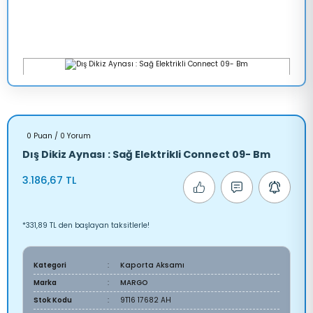
0 Puan / 0 Yorum
Dış Dikiz Aynası : Sağ Elektrikli Connect 09- Bm
3.186,67 TL
*331,89 TL den başlayan taksitlerle!
Kategori
Kaporta Aksamı
Marka
MARGO
Stok Kodu
9T16 17682 AH