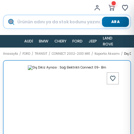
ARA
LAND
AUDİ
BMW
CHERY
FORD
JEEP
TESLA
ROVER
Anasayfa
FORD
TRANSİT
CONNECT 2002-2013 MK1
Kaporta Aksamı
Dış Di