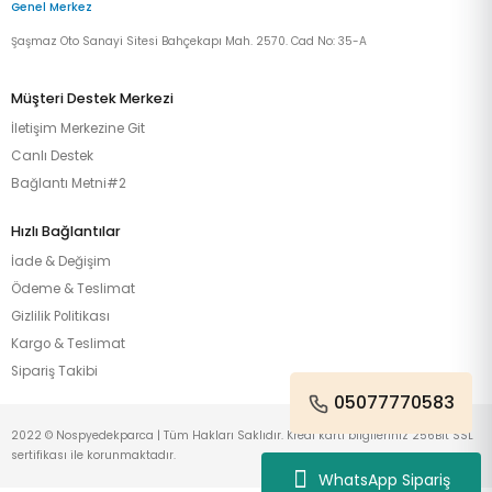
Genel Merkez
Şaşmaz Oto Sanayi Sitesi Bahçekapı Mah. 2570. Cad No: 35-A
Müşteri Destek Merkezi
İletişim Merkezine Git
Canlı Destek
Bağlantı Metni#2
Hızlı Bağlantılar
İade & Değişim
Ödeme & Teslimat
Gizlilik Politikası
Kargo & Teslimat
Sipariş Takibi
05077770583
2022 © Nospyedekparca | Tüm Hakları Saklıdır. Kredi kartı bilgileriniz 256Bit SSL
sertifikası ile korunmaktadır.
WhatsApp Sipariş