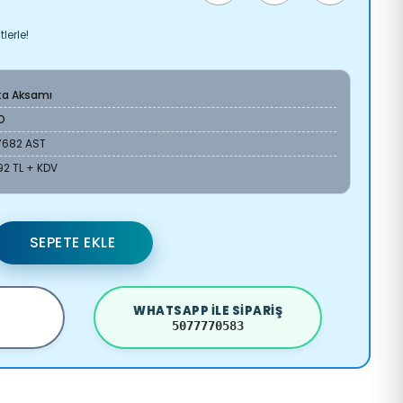
lerle!
ta Aksamı
O
7682 AST
92 TL + KDV
SEPETE EKLE
WHATSAPP ILE SIPARIŞ
5077770583