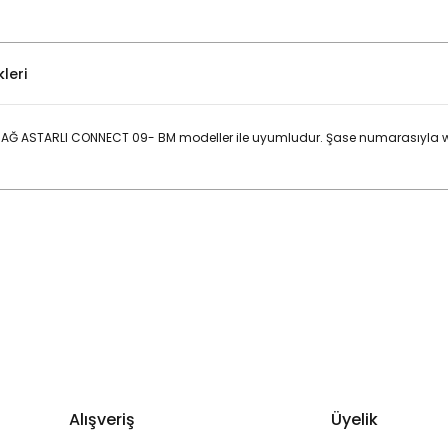
leri
 SAĞ ASTARLI CONNECT 09- BM modeller ile uyumludur. Şase numarasıyla 
Bu ürüne ilk yorumu siz yapın!
Yorum Yaz
Alışveriş
Üyelik