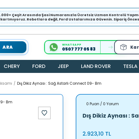
1.000+ Çeşit Arasında Şasi Numaranızla Ücretsiz Uzman Kontrolü Ya
ıkartmıyoruz. Robotlara değil, Ford Ustalarımıza Güvenin. Sipariş Öncesi 
WHATSAPP
ARA
Kar
0507 777 05 83
CHERY
FORD
JEEP
LAND ROVER
TESLA
Aksamı
Dış Dikiz Aynası : Sağ Astarlı Connect 09- Bm
0 Puan / 0 Yorum
Dış Dikiz Aynası : 
2.923,10 TL