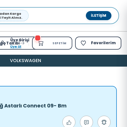
pmadan Kargo
İLETIŞIM
Teyit Alınız.
Üye Girişi
Favorilerim
go Takibi
SEPETIM
Üye Ol
VOLKSWAGEN
Sağ Astarlı Connect 09- Bm