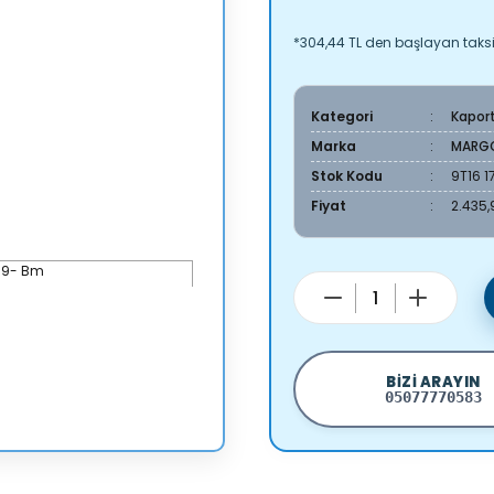
*304,44 TL den başlayan taksit
Kategori
Kapor
Marka
MARG
Stok Kodu
9T16 1
Fiyat
2.435,
BIZI ARAYIN
05077770583