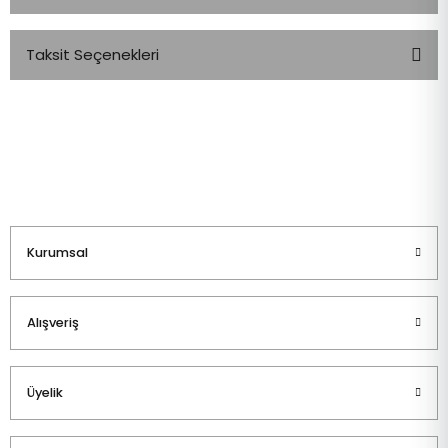
Taksit Seçenekleri
Bu ürüne ilk yorumu siz yapın!
Yorum Yaz
Kurumsal
Alışveriş
Üyelik