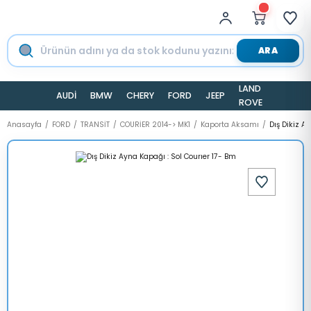
ARA
LAND
AUDİ
BMW
CHERY
FORD
JEEP
TESLA
ROVER
Anasayfa
FORD
TRANSİT
COURİER 2014-> MK1
Kaporta Aksamı
Dış Dikiz A