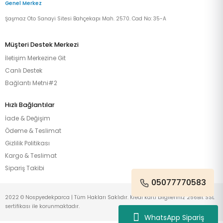
Genel Merkez
Şaşmaz Oto Sanayi Sitesi Bahçekapı Mah. 2570. Cad No: 35-A
Müşteri Destek Merkezi
İletişim Merkezine Git
Canlı Destek
Bağlantı Metni#2
Hızlı Bağlantılar
İade & Değişim
Ödeme & Teslimat
Gizlilik Politikası
Kargo & Teslimat
Sipariş Takibi
05077770583
2022 © Nospyedekparca | Tüm Hakları Saklıdır. Kredi kartı bilgileriniz 256Bit SSL
sertifikası ile korunmaktadır.
WhatsApp Sipariş