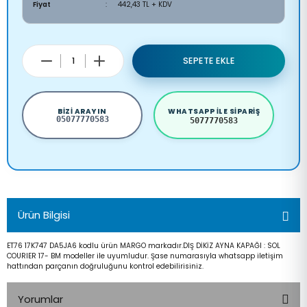
Fiyat
442,43 TL + KDV
SEPETE EKLE
BIZI ARAYIN
WHATSAPP ILE SIPARIŞ
05077770583
5077770583
Ürün Bilgisi
ET76 17K747 DA5JA6 kodlu ürün MARGO markadır.DIŞ DİKİZ AYNA KAPAĞI : SOL
COURIER 17- BM modeller ile uyumludur. Şase numarasıyla whatsapp iletişim
hattından parçanın doğruluğunu kontrol edebilirisiniz.
Yorumlar