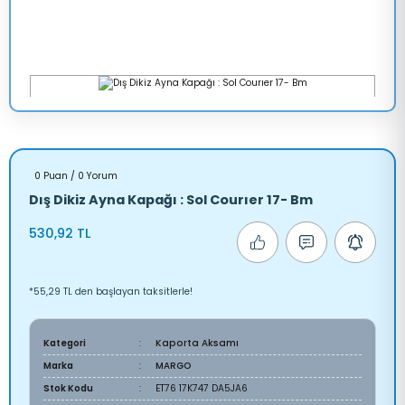
0 Puan / 0 Yorum
Dış Dikiz Ayna Kapağı : Sol Courıer 17- Bm
530,92 TL
*55,29 TL den başlayan taksitlerle!
Kategori
Kaporta Aksamı
Marka
MARGO
Stok Kodu
ET76 17K747 DA5JA6