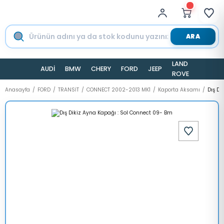
ARA
LAND
AUDİ
BMW
CHERY
FORD
JEEP
TESLA
ROVER
Anasayfa
FORD
TRANSİT
CONNECT 2002-2013 MK1
Kaporta Aksamı
Dış Di