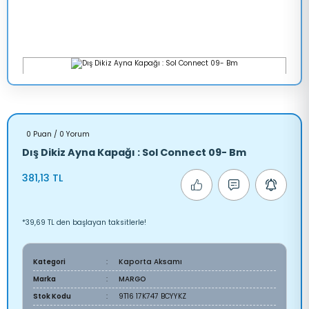
0 Puan / 0 Yorum
Dış Dikiz Ayna Kapağı : Sol Connect 09- Bm
381,13 TL
*39,69 TL den başlayan taksitlerle!
Kategori
Kaporta Aksamı
Marka
MARGO
Stok Kodu
9T16 17K747 BCYYKZ