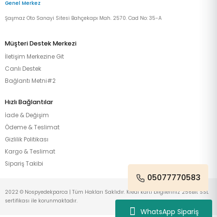
Genel Merkez
Şaşmaz Oto Sanayi Sitesi Bahçekapı Mah. 2570. Cad No: 35-A
Müşteri Destek Merkezi
İletişim Merkezine Git
Canlı Destek
Bağlantı Metni#2
Hızlı Bağlantılar
İade & Değişim
Ödeme & Teslimat
Gizlilik Politikası
Kargo & Teslimat
Sipariş Takibi
05077770583
2022 © Nospyedekparca | Tüm Hakları Saklıdır. Kredi kartı bilgileriniz 256Bit SSL
sertifikası ile korunmaktadır.
WhatsApp Sipariş