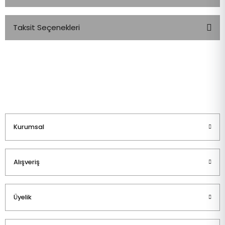
Taksit Seçenekleri
Bu ürüne ilk yorumu siz yapın!
Yorum Yaz
Kurumsal
Alışveriş
Üyelik