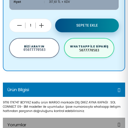
Fiyat
317,61 TL + KDV
SEPETE EKLE
BIZI ARAYIN
WHATSAPP ILE SIPARIŞ
05077770583
5077770583
Ürün Bilgisi
9T16 17K747 BCYYKZ kodlu ürün MARGO markadır.DIŞ DİKİZ AYNA KAPAĞI : SOL
CONNECT 09- BM modeller ile uyumludur. Şase numarasıyla whatsapp iletişim
hattından parçanın doğruluğunu kontrol edebilirisiniz.
Yorumlar