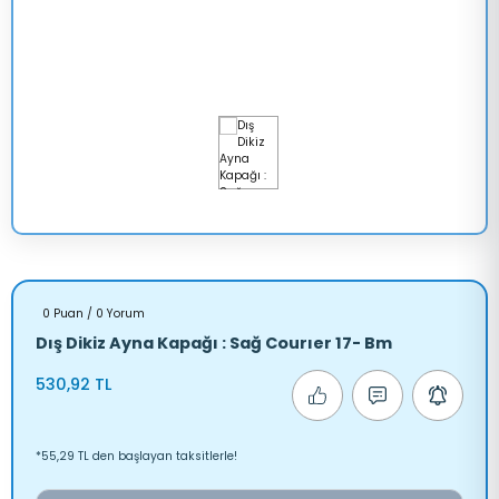
TRANSİT 
V347
LAXY
TRANSİT 
V363
A
MONDEO
ANGER
SCORPİO
0 Puan / 0 Yorum
Dış Dikiz Ayna Kapağı : Sağ Courıer 17- Bm
RRA
530,92 TL
AUNUS
*55,29 TL den başlayan taksitlerle!
RANSİT