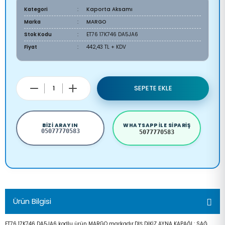
Kategori
Kaporta Aksamı
Marka
MARGO
Stok Kodu
ET76 17K746 DA5JA6
Fiyat
442,43 TL + KDV
SEPETE EKLE
BIZI ARAYIN
WHATSAPP ILE SIPARIŞ
05077770583
5077770583
Ürün Bilgisi
ET76 17K746 DA5JA6 kodlu ürün MARGO markadır.DIŞ DİKİZ AYNA KAPAĞI : SAĞ