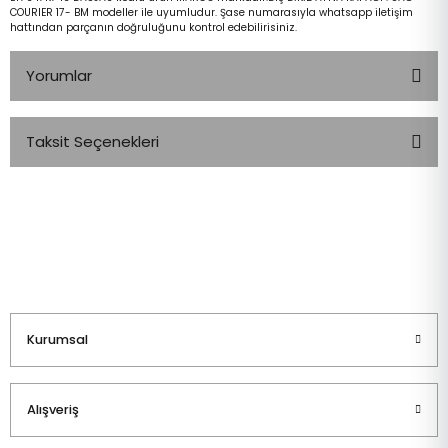
COURIER 17- BM modeller ile uyumludur. Şase numarasıyla whatsapp iletişim
hattından parçanın doğruluğunu kontrol edebilirisiniz.
Yorumlar
Taksit Seçenekleri
Bu ürüne ilk yorumu siz yapın!
Yorum Yaz
Kurumsal
Alışveriş