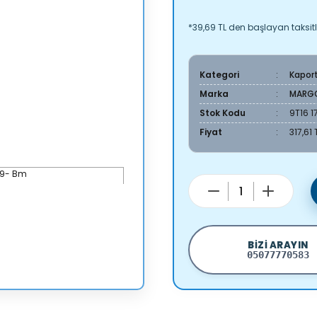
*39,69 TL den başlayan taksitl
Kategori
Kapor
Marka
MARG
Stok Kodu
9T16 
Fiyat
317,61
BIZI ARAYIN
05077770583