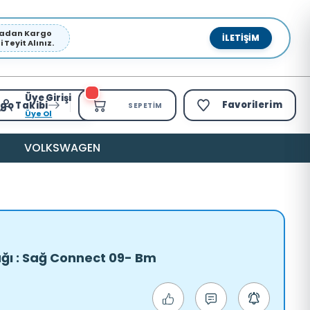
pmadan Kargo
İLETIŞIM
Teyit Alınız.
Üye Girişi
Favorilerim
go Takibi
SEPETIM
Üye Ol
VOLKSWAGEN
ağı : Sağ Connect 09- Bm