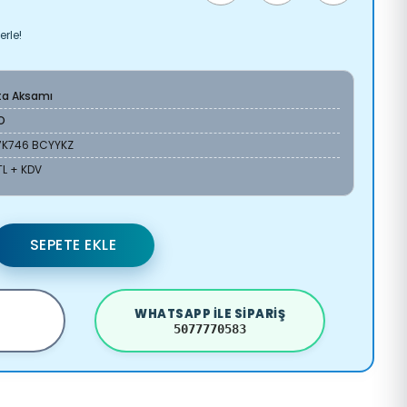
erle!
ta Aksamı
O
17K746 BCYYKZ
 TL + KDV
SEPETE EKLE
WHATSAPP ILE SIPARIŞ
5077770583