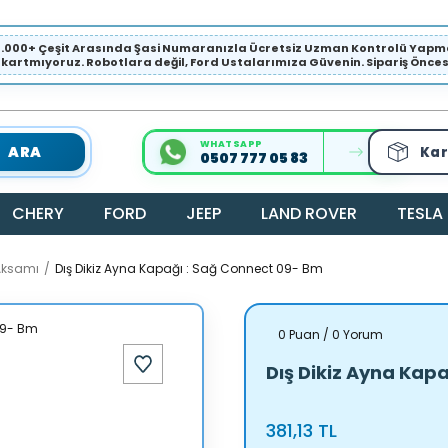
1.000+ Çeşit Arasında Şasi Numaranızla Ücretsiz Uzman Kontrolü Ya
ıkartmıyoruz. Robotlara değil, Ford Ustalarımıza Güvenin. Sipariş Öncesi 
WHATSAPP
ARA
Kar
0507 777 05 83
CHERY
FORD
JEEP
LAND ROVER
TESLA
Aksamı
Dış Dikiz Ayna Kapağı : Sağ Connect 09- Bm
0 Puan / 0 Yorum
Dış Dikiz Ayna Kap
381,13 TL