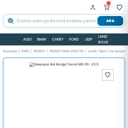
ARA
LAND
AUDİ
BMW
CHERY
FORD
JEEP
TESLA
ROVER
Anasayfa
FORD
TRANSİT
TRANSİT 1994-2000 T15
Lastik / Bant / Tel Aksamı