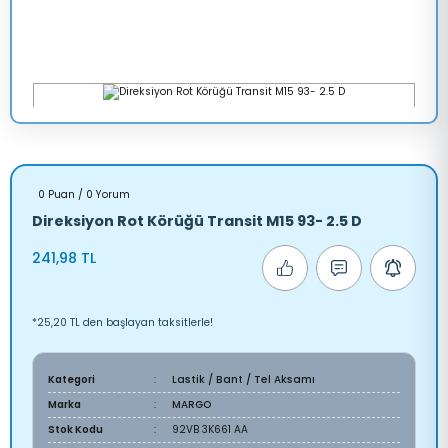
0 Puan / 0 Yorum
Direksiyon Rot Körüğü Transit M15 93- 2.5 D
241,98 TL
*25,20 TL den başlayan taksitlerle!
Kategori
Lastik / Bant / Tel Aksamı
Marka
MARGO
Stok Kodu
92VB 3K661 AA