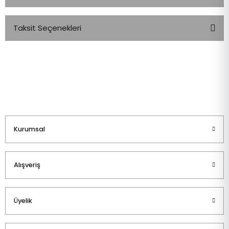
Taksit Seçenekleri
Bu ürüne ilk yorumu siz yapın!
Yorum Yaz
Kurumsal
Alışveriş
Üyelik