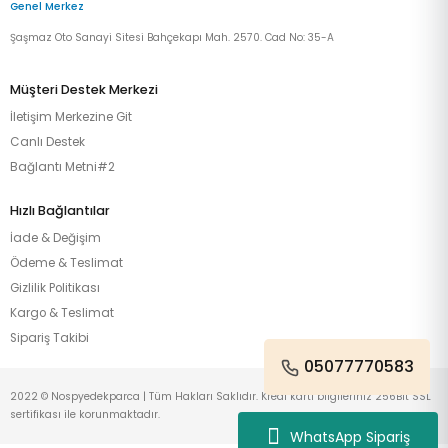
Genel Merkez
Şaşmaz Oto Sanayi Sitesi Bahçekapı Mah. 2570. Cad No: 35-A
Müşteri Destek Merkezi
İletişim Merkezine Git
Canlı Destek
Bağlantı Metni#2
Hızlı Bağlantılar
İade & Değişim
Ödeme & Teslimat
Gizlilik Politikası
Kargo & Teslimat
Sipariş Takibi
05077770583
2022 © Nospyedekparca | Tüm Hakları Saklıdır. Kredi kartı bilgileriniz 256Bit SSL
sertifikası ile korunmaktadır.
WhatsApp Sipariş