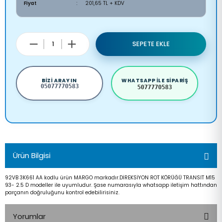
Fiyat
201,65 TL + KDV
SEPETE EKLE
BIZI ARAYIN
WHATSAPP ILE SIPARIŞ
05077770583
5077770583
Ürün Bilgisi
92VB 3K661 AA kodlu ürün MARGO markadır.DİREKSİYON ROT KÖRÜĞÜ TRANSIT M15
93- 2.5 D modeller ile uyumludur. Şase numarasıyla whatsapp iletişim hattından
parçanın doğruluğunu kontrol edebilirisiniz.
Yorumlar