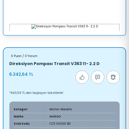
0 Puan / 0 Yorum
Direksiyon Pompası Transit V363 11- 2.2 D
6.342,64 TL
*660,59 TL den başlayan taksitlerle!
Kategori
Motor Aksamı
Marka
MARGO
Stok Kodu
CC11 3A696 BD