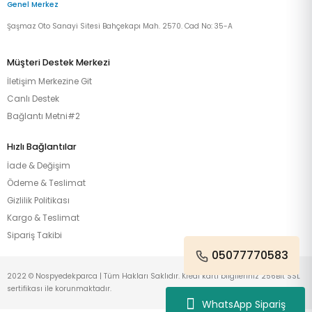
Genel Merkez
Şaşmaz Oto Sanayi Sitesi Bahçekapı Mah. 2570. Cad No: 35-A
Müşteri Destek Merkezi
İletişim Merkezine Git
Canlı Destek
Bağlantı Metni#2
Hızlı Bağlantılar
İade & Değişim
Ödeme & Teslimat
Gizlilik Politikası
Kargo & Teslimat
Sipariş Takibi
05077770583
2022 © Nospyedekparca | Tüm Hakları Saklıdır. Kredi kartı bilgileriniz 256Bit SSL
sertifikası ile korunmaktadır.
WhatsApp Sipariş