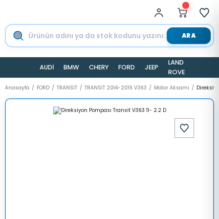
ARA
LAND
AUDİ
BMW
CHERY
FORD
JEEP
TESLA
ROVER
Anasayfa
FORD
TRANSİT
TRANSİT 2014-2019 V363
Motor Aksamı
Direksiy