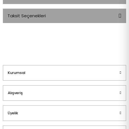
Taksit Seçenekleri
Bu ürüne ilk yorumu siz yapın!
Yorum Yaz
Kurumsal
Alışveriş
Üyelik