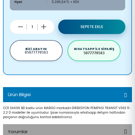
Fiyat
5.285,54 TL + KDV
SEPETE EKLE
BIZI ARAYIN
WHATSAPP ILE SIPARIŞ
05077770583
5077770583
Ürün Bilgisi
CC11 3A696 BD kodlu ürün MARGO markadır.DİREKSİYON POMPASI TRANSIT V363 11-
2.2 D modeller ile uyumludur. Şase numarasıyla whatsapp iletişim hattından
parçanın doğruluğunu kontrol edebilirisiniz.
Yorumlar