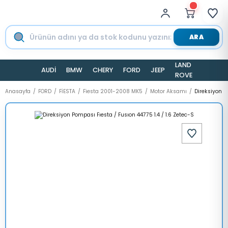
ARA
LAND
AUDİ
BMW
CHERY
FORD
JEEP
TESLA
ROVER
Anasayfa
FORD
FİESTA
Fiesta 2001-2008 MK5
Motor Aksamı
Direksiyon P