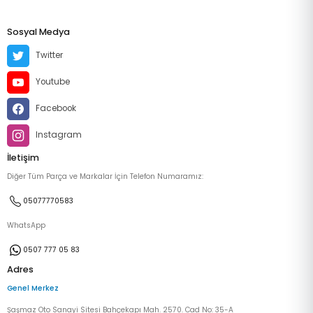
Sosyal Medya
Twitter
Youtube
Facebook
Instagram
İletişim
Diğer Tüm Parça ve Markalar İçin Telefon Numaramız:
05077770583
WhatsApp
0507 777 05 83
Adres
Genel Merkez
Şaşmaz Oto Sanayi Sitesi Bahçekapı Mah. 2570. Cad No: 35-A