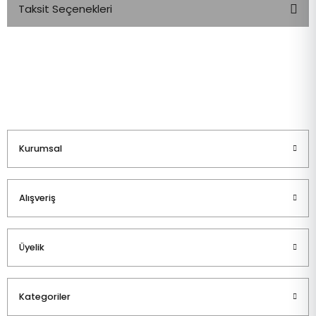
Taksit Seçenekleri
Bu ürüne ilk yorumu siz yapın!
Yorum Yaz
Kurumsal
Alışveriş
Üyelik
Kategoriler