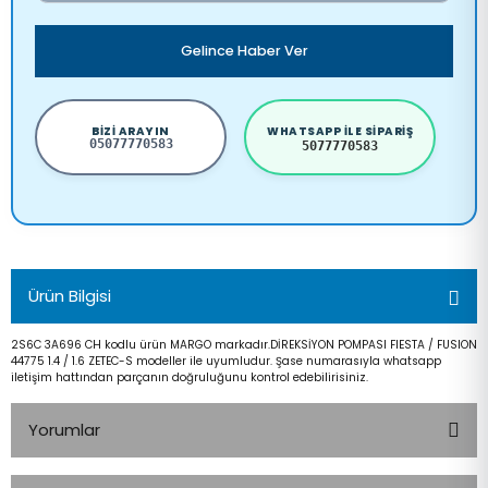
Gelince Haber Ver
BIZI ARAYIN
WHATSAPP ILE SIPARIŞ
05077770583
5077770583
Ürün Bilgisi
2S6C 3A696 CH kodlu ürün MARGO markadır.DİREKSİYON POMPASI FIESTA / FUSION
44775 1.4 / 1.6 ZETEC-S modeller ile uyumludur. Şase numarasıyla whatsapp
iletişim hattından parçanın doğruluğunu kontrol edebilirisiniz.
Yorumlar