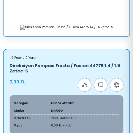
0 Puan / 0 Yorum
Direksiyon Pompası Fıesta / Fusıon 44775 1.4 / 1.6
Zetec-S
0,00 TL
Kategori
Motor Aksamı
Marka
MARGO
Stok Kodu
2S6C 3A696 CH
Fiyat
0,00 TL + KDV