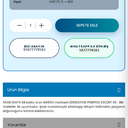
Fiyat
4.147,75 TL + KDV
SEPETE EKLE
BIZI ARAYIN
WHATSAPP ILE SIPARIŞ
05077770583
5077770583
Ürün Bilgisi
95AB 3A674 AB kodlu ürün MARGO markadır.DİREKSİYON POMPASI ESCORT 95- BM
modeller ile uyumludur. Şase numarasıyla whatsapp iletişim hattından parçanın
doğruluğunu kontrol edebilirisiniz.
Yorumlar