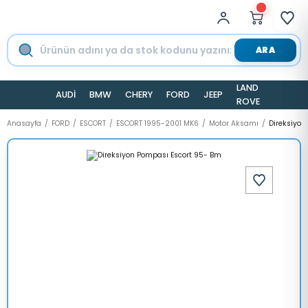
ARA
LAND
AUDİ
BMW
CHERY
FORD
JEEP
TESLA
ROVER
Anasayfa
FORD
ESCORT
ESCORT 1995-2001 MK6
Motor Aksamı
Direksiyon