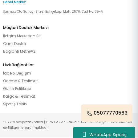
Genel Merkez
Şaşmaz Oto Sanayi Sitesi Bahçekapı Mah. 2570. Cad No: 35-A
Müşteri Destek Merkezi
İletişim Merkezine Git
Canlı Destek
Bağlantı Metni#2
Hızlı Bağlantılar
İade & Değişim
Ödeme & Teslimat
Gizlilik Politikası
Kargo & Teslimat
Sipariş Takibi
05077770583
2022 © Nospyedekparca | Tüm Hakları Saklıdır. Kredi kartı bilgileriniz 256Bit SSL
sertifikası ile korunmaktadır.
WhatsApp Sipariş