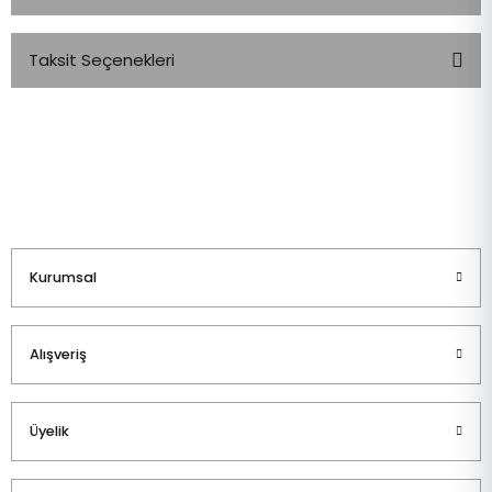
Taksit Seçenekleri
Bu ürüne ilk yorumu siz yapın!
Yorum Yaz
Kurumsal
Alışveriş
Üyelik