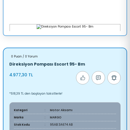
0 Puan / 0 Yorum
Direksiyon Pompası Escort 95- Bm
4.977,30 TL
*518,39 TL den başlayan taksitlerle!
Kategori
Motor Aksamı
Marka
MARGO
Stok Kodu
95AB 3A674 AB