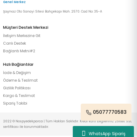
Genel Merkez
Şaşmaz Oto Sanayi Sitesi Bahçekapı Mah. 2570. Cad No: 35-A
Müşteri Destek Merkezi
İletişim Merkezine Git
Canlı Destek
Bağlantı Metni#2
Hızlı Bağlantılar
İade & Değişim
Ödeme & Teslimat
Gizlilik Politikası
Kargo & Teslimat
Sipariş Takibi
05077770583
2022 © Nospyedekparca | Tüm Hakları Saklıdır. Kredi kartı bilgileriniz 256Bit SSL
sertifikası ile korunmaktadır.
WhatsApp Sipariş