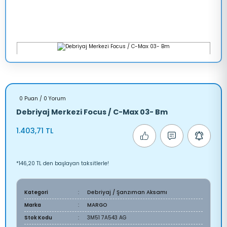
0 Puan / 0 Yorum
Debriyaj Merkezi Focus / C-Max 03- Bm
1.403,71 TL
*146,20 TL den başlayan taksitlerle!
Kategori
Debriyaj / Şanzıman Aksamı
Marka
MARGO
Stok Kodu
3M51 7A543 AG