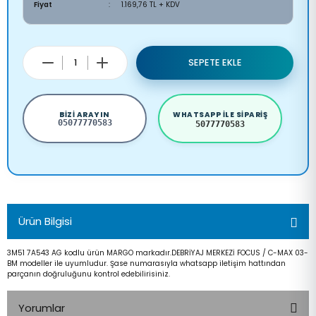
Fiyat
1.169,76 TL + KDV
SEPETE EKLE
BIZI ARAYIN
WHATSAPP ILE SIPARIŞ
05077770583
5077770583
Ürün Bilgisi
3M51 7A543 AG kodlu ürün MARGO markadır.DEBRİYAJ MERKEZİ FOCUS / C-MAX 03-
BM modeller ile uyumludur. Şase numarasıyla whatsapp iletişim hattından
parçanın doğruluğunu kontrol edebilirisiniz.
Yorumlar