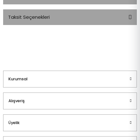
Taksit Seçenekleri
Bu ürüne ilk yorumu siz yapın!
Yorum Yaz
Kurumsal
Alışveriş
Üyelik