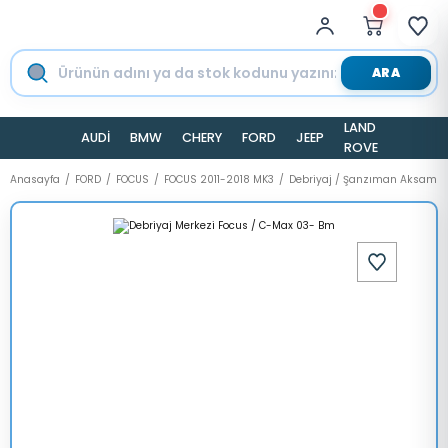
ARA
LAND
AUDİ
BMW
CHERY
FORD
JEEP
TESLA
ROVER
Anasayfa
FORD
FOCUS
FOCUS 2011-2018 MK3
Debriyaj / Şanzıman Aksamı