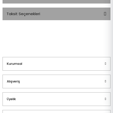
Taksit Seçenekleri
Bu ürüne ilk yorumu siz yapın!
Yorum Yaz
Kurumsal
Alışveriş
Üyelik