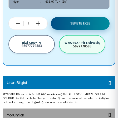
Fiyat
635,97 TL + KDV
SEPETE EKLE
BIZI ARAYIN
WHATSAPP ILE SIPARIŞ
05077770583
5077770583
Ürün Bilgisi
ET76 16114 BG kodlu ürün MARGO markadır.ÇAMURLUK DAVLUMBAZI : ÖN SAĞ
COURIER 12- BM modeller ile uyumludur. Şase numarasıyla whatsapp iletişim
hattından parçanın doğruluğunu kontrol edebilirisiniz.
Yorumlar