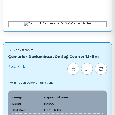
0 Puan / 0 Yorum
Çamurluk Davlumbazı : Ön Sağ Courıer 12- Bm
763,17 TL
*79,48 TL den başlayan taksitlerle!
Kategori
Kaporta Aksamı
Marka
MARGO
Stok Kodu
ET76 16114 BG