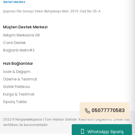
Genel Merkez
Şaşmaz Oto Sanayi Sitesi Bahçekapı Mah. 2570. Cad No: 35-A
Müşteri Destek Merkezi
İletişim Merkezine Git
Canlı Destek
Bağlantı Metni#2
Hızlı Bağlantılar
İade & Değişim
Ödeme & Teslimat
Gizlilik Politikası
Kargo & Teslimat
Sipariş Takibi
05077770583
2022 © Nospyedekparca | Tüm Hakları Saklıdır. Kredi kartı bilgileriniz 256Bit SSL
sertifikası ile korunmaktadır.
WhatsApp Sipariş