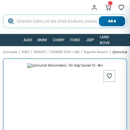
ARA
LAND
AUDİ
BMW
CHERY
FORD
JEEP
TESLA
ROVER
Anasayfa
FORD
TRANSİT
COURİER 2014-> MK1
Kaporta Aksamı
Çamurluk D