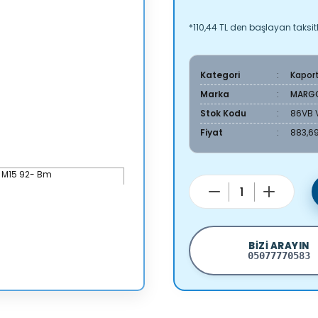
*110,44 TL den başlayan taksitl
Kategori
Kapor
Marka
MARG
Stok Kodu
86VB 
Fiyat
883,69
BIZI ARAYIN
05077770583