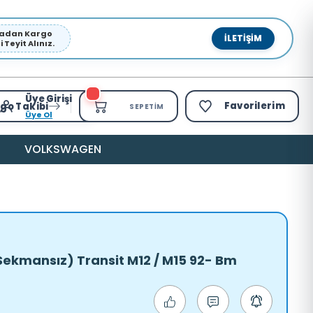
pmadan Kargo
İLETIŞIM
Teyit Alınız.
Üye Girişi
Favorilerim
go Takibi
SEPETIM
Üye Ol
VOLKSWAGEN
(Sekmansız) Transit M12 / M15 92- Bm