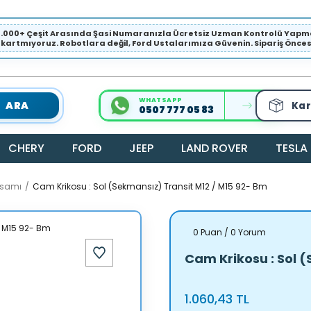
1.000+ Çeşit Arasında Şasi Numaranızla Ücretsiz Uzman Kontrolü Ya
ıkartmıyoruz. Robotlara değil, Ford Ustalarımıza Güvenin. Sipariş Öncesi 
WHATSAPP
ARA
Kar
0507 777 05 83
CHERY
FORD
JEEP
LAND ROVER
TESLA
ksamı
Cam Krikosu : Sol (Sekmansız) Transit M12 / M15 92- Bm
0 Puan / 0 Yorum
Cam Krikosu : Sol 
1.060,43 TL