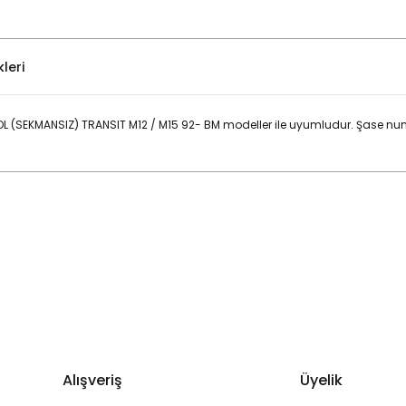
leri
 (SEKMANSIZ) TRANSIT M12 / M15 92- BM modeller ile uyumludur. Şase nu
Bu ürüne ilk yorumu siz yapın!
Yorum Yaz
Alışveriş
Üyelik