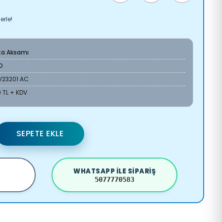
erle!
ta Aksamı
O
V23201 AC
 TL + KDV
SEPETE EKLE
WHATSAPP ILE SIPARIŞ
5077770583