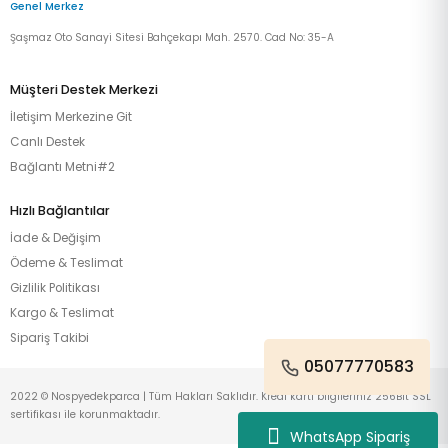
Genel Merkez
Şaşmaz Oto Sanayi Sitesi Bahçekapı Mah. 2570. Cad No: 35-A
Müşteri Destek Merkezi
İletişim Merkezine Git
Canlı Destek
Bağlantı Metni#2
Hızlı Bağlantılar
İade & Değişim
Ödeme & Teslimat
Gizlilik Politikası
Kargo & Teslimat
Sipariş Takibi
05077770583
2022 © Nospyedekparca | Tüm Hakları Saklıdır. Kredi kartı bilgileriniz 256Bit SSL
sertifikası ile korunmaktadır.
WhatsApp Sipariş