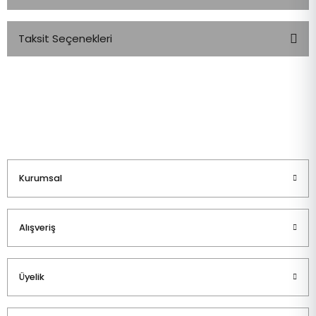
Taksit Seçenekleri
Bu ürüne ilk yorumu siz yapın!
Yorum Yaz
Kurumsal
Alışveriş
Üyelik