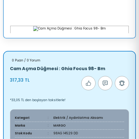
0 Puan / 0 Yorum
Cam Açma Düğmesi : Ghia Focus 98- Bm
317,33 TL
*33,05 TL den başlayan taksitlerle!
Kategori
Elektrik / Aydınlatma Aksamı
Marka
MARGO
Stok Kodu
98AG 14529 DD