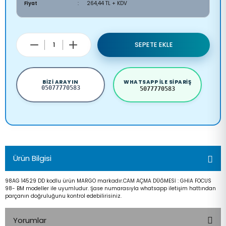
Fiyat
264,44 TL + KDV
SEPETE EKLE
BIZI ARAYIN
WHATSAPP ILE SIPARIŞ
05077770583
5077770583
Ürün Bilgisi
98AG 14529 DD kodlu ürün MARGO markadır.CAM AÇMA DÜĞMESİ : GHİA FOCUS
98- BM modeller ile uyumludur. Şase numarasıyla whatsapp iletişim hattından
parçanın doğruluğunu kontrol edebilirisiniz.
Yorumlar