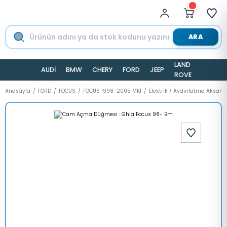
ARA
LAND
AUDİ
BMW
CHERY
FORD
JEEP
TESLA
ROVER
Anasayfa
FORD
FOCUS
FOCUS 1998-2005 MK1
Elektrik / Aydınlatma Aksamı