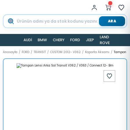
ARA
LAND
AUDİ
BMW
CHERY
FORD
JEEP
TESLA
ROVER
Anasayfa
FORD
TRANSİT
CUSTOM 2012- V362
Kaporta Aksamı
Tampon Len