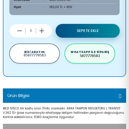
Fiyat
180,00 TL + KDV
SEPETE EKLE
BIZI ARAYIN
WHATSAPP ILE SIPARIŞ
05077770583
5077770583
Ürün Bilgisi
BK21 515C0 AA kodlu ürün İTHAL markadır. ARKA TAMPON REFLEKTORU L TRANSIT
V.362 13> Şase numarasıyla whatsapp iletişim hattından parçanın doğruluğunu
kontrol edebilirsiniz. FORD Araçlarına Uygundur.