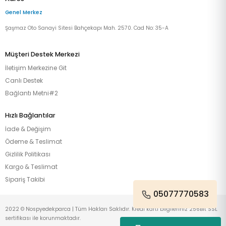
Genel Merkez
Şaşmaz Oto Sanayi Sitesi Bahçekapı Mah. 2570. Cad No: 35-A
Müşteri Destek Merkezi
İletişim Merkezine Git
Canlı Destek
Bağlantı Metni#2
Hızlı Bağlantılar
İade & Değişim
Ödeme & Teslimat
Gizlilik Politikası
Kargo & Teslimat
Sipariş Takibi
05077770583
2022 © Nospyedekparca | Tüm Hakları Saklıdır. Kredi kartı bilgileriniz 256Bit SSL
sertifikası ile korunmaktadır.