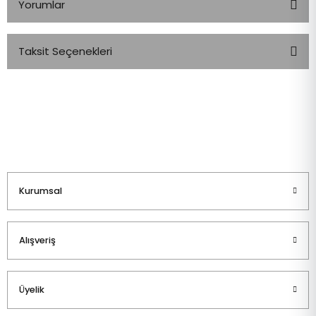
Yorumlar
Taksit Seçenekleri
Bu ürüne ilk yorumu siz yapın!
Yorum Yaz
Kurumsal
Alışveriş
Üyelik