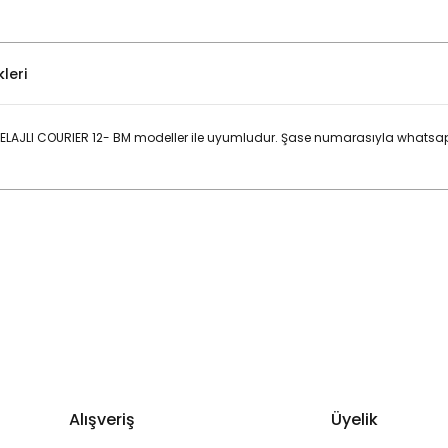
leri
LAJLI COURIER 12- BM modeller ile uyumludur. Şase numarasıyla whatsap
Bu ürüne ilk yorumu siz yapın!
Yorum Yaz
Alışveriş
Üyelik