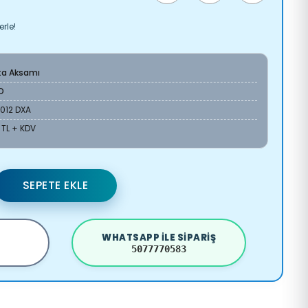
rle!
ta Aksamı
O
012 DXA
 TL + KDV
SEPETE EKLE
WHATSAPP ILE SIPARIŞ
5077770583