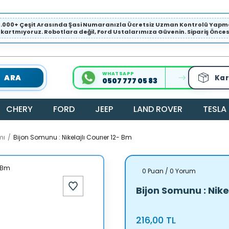
1.000+ Çeşit Arasında Şasi Numaranızla Ücretsiz Uzman Kontrolü Ya
ıkartmıyoruz. Robotlara değil, Ford Ustalarımıza Güvenin. Sipariş Öncesi 
WHATSAPP
ARA
Kar
0507 777 05 83
CHERY
FORD
JEEP
LAND ROVER
TESLA
mı
Bijon Somunu : Nikelajlı Courıer 12- Bm
0 Puan / 0 Yorum
Bijon Somunu : Nike
216,00 TL