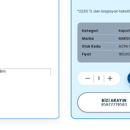
*22,50 TL den başlayan taksitle
Kategori
Kapor
Marka
MARG
Stok Kodu
ACPA 1
Fiyat
180,00
BIZI ARAYIN
05077770583