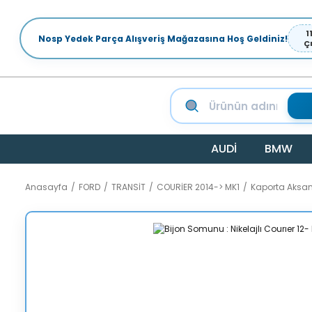
1
Nosp Yedek Parça Alışveriş Mağazasına Hoş Geldiniz!
Ç
AUDİ
BMW
Anasayfa
FORD
TRANSİT
COURİER 2014-> MK1
Kaporta Aksa