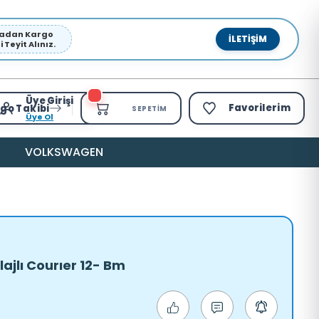
pmadan Kargo
İLETIŞIM
Teyit Alınız.
Üye Girişi
Favorilerim
go Takibi
SEPETIM
Üye Ol
VOLKSWAGEN
lajlı Courıer 12- Bm