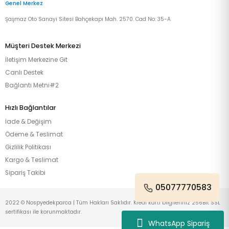
Genel Merkez
Şaşmaz Oto Sanayi Sitesi Bahçekapı Mah. 2570. Cad No: 35-A
Müşteri Destek Merkezi
İletişim Merkezine Git
Canlı Destek
Bağlantı Metni#2
Hızlı Bağlantılar
İade & Değişim
Ödeme & Teslimat
Gizlilik Politikası
Kargo & Teslimat
Sipariş Takibi
05077770583
2022 © Nospyedekparca | Tüm Hakları Saklıdır. Kredi kartı bilgileriniz 256Bit SSL
sertifikası ile korunmaktadır.
WhatsApp Sipariş