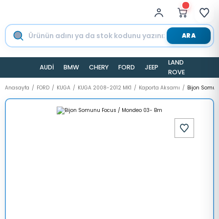
ARA
LAND
AUDİ
BMW
CHERY
FORD
JEEP
TESLA
ROVER
Anasayfa
FORD
KUGA
KUGA 2008-2012 MK1
Kaporta Aksamı
Bijon Somun