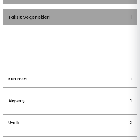
Taksit Seçenekleri
Bu ürüne ilk yorumu siz yapın!
Yorum Yaz
Kurumsal
Alışveriş
Üyelik