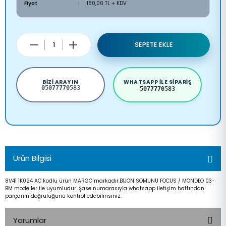
Fiyat
180,00 TL + KDV
SEPETE EKLE
BIZI ARAYIN
WHATSAPP ILE SIPARIŞ
05077770583
5077770583
Ürün Bilgisi
8V41 1K024 AC kodlu ürün MARGO markadır.BİJON SOMUNU FOCUS / MONDEO 03-
BM modeller ile uyumludur. Şase numarasıyla whatsapp iletişim hattından
parçanın doğruluğunu kontrol edebilirisiniz.
Yorumlar