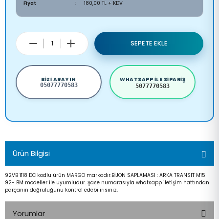
Fiyat
180,00 TL + KDV
SEPETE EKLE
BIZI ARAYIN
WHATSAPP ILE SIPARIŞ
05077770583
5077770583
Ürün Bilgisi
92VB 1118 DC kodlu ürün MARGO markadır.BİJON SAPLAMASI : ARKA TRANSIT M15
92- BM modeller ile uyumludur. Şase numarasıyla whatsapp iletişim hattından
parçanın doğruluğunu kontrol edebilirisiniz.
Yorumlar