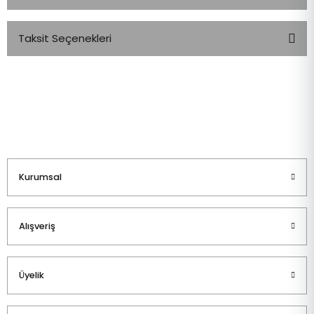
Taksit Seçenekleri
Bu ürüne ilk yorumu siz yapın!
Yorum Yaz
Kurumsal
Alışveriş
Üyelik