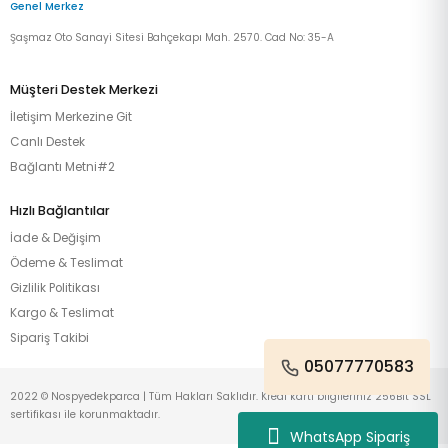
Genel Merkez
Şaşmaz Oto Sanayi Sitesi Bahçekapı Mah. 2570. Cad No: 35-A
Müşteri Destek Merkezi
İletişim Merkezine Git
Canlı Destek
Bağlantı Metni#2
Hızlı Bağlantılar
İade & Değişim
Ödeme & Teslimat
Gizlilik Politikası
Kargo & Teslimat
Sipariş Takibi
05077770583
2022 © Nospyedekparca | Tüm Hakları Saklıdır. Kredi kartı bilgileriniz 256Bit SSL
sertifikası ile korunmaktadır.
WhatsApp Sipariş