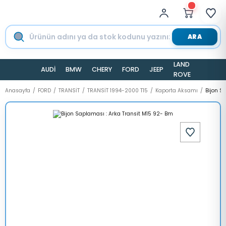
ARA
LAND
AUDİ
BMW
CHERY
FORD
JEEP
TESLA
ROVER
Anasayfa
FORD
TRANSİT
TRANSİT 1994-2000 T15
Kaporta Aksamı
Bijon S