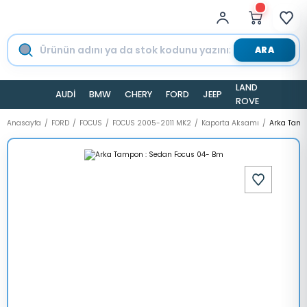
ARA
LAND
AUDİ
BMW
CHERY
FORD
JEEP
TESLA
ROVER
Anasayfa
FORD
FOCUS
FOCUS 2005-2011 MK2
Kaporta Aksamı
Arka Tamp