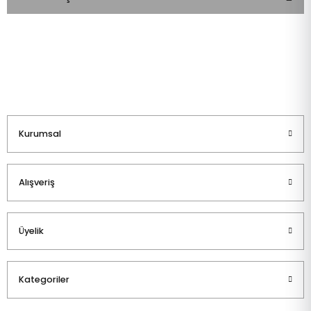
Bu ürüne ilk yorumu siz yapın!
Yorum Yaz
Kurumsal
Alışveriş
Üyelik
Kategoriler