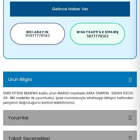
Gelince Haber Ver
BIZI ARAYIN
WHATSAPP ILE SIPARIŞ
05077770583
5077770583
Ürün Bilgisi
5M51 F17906 BEXWWA kodlu ürün MARGO markadır.ARKA TAMPON : SEDAN FOCUS
04- BM modeller ile uyumludur. Şase numarasıyla whatsapp iletişim hattından
parçanın doğruluğunu kontrol edebilirisiniz.
Yorumlar
Taksit Seçenekleri