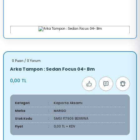
0 Puan / 0 Yorum
Arka Tampon : Sedan Focus 04- Bm
0,00 TL
Kategori
Kaporta Aksamı
Marka
MARGO
Stok Kodu
5M51 F17906 BEXWWA
Fiyat
0,00 TL + KDV