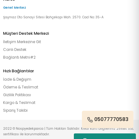
Genel Merkez
Şaşmaz Oto Sanayi Sitesi Bahçekapı Mah. 2570. Cad No: 35-A
Müşteri Destek Merkezi
İletişim Merkezine Git
Canlı Destek
Bağlantı Metni#2
Hızlı Bağlantılar
İade & Değişim
Ödeme & Teslimat
Gizlilik Politikası
Kargo & Teslimat
Sipariş Takibi
05077770583
2022 © Nospyedekparca | Tüm Hakları Saklıdır. Kredi kartı bilgileriniz 256Bit SSL
sertifikası ile korunmaktadır.