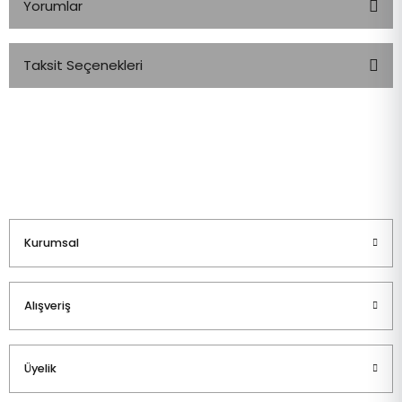
Yorumlar
Taksit Seçenekleri
Bu ürüne ilk yorumu siz yapın!
Yorum Yaz
Kurumsal
Alışveriş
Üyelik