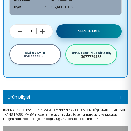
Fiyat
602,61 TL + KDV
SEPETE EKLE
BIZI ARAYIN
WHATSAPP ILE SIPARIŞ
05077770583
5077770583
Ürün Bilgisi
BK31 17A882 CE kodlu ürün MARGO markadır.ARKA TAMPON KÖŞE BRAKETİ : ALT SOL
TRANSIT V363 14- BM modeller ile uyumludur. Şase numarasıyla whatsapp
iletişim hattından parçanın doğruluğunu kontrol edebilirisiniz.