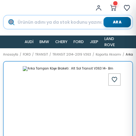
ARA
LAND
AUDİ
BMW
CHERY
FORD
JEEP
TESLA
ROVER
Anasayfa
FORD
TRANSİT
TRANSİT 2014-2019 V363
Kaporta Aksamı
Arka T