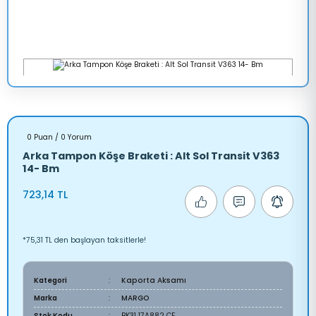
0 Puan / 0 Yorum
Arka Tampon Köşe Braketi : Alt Sol Transit V363
14- Bm
723,14 TL
*75,31 TL den başlayan taksitlerle!
Kategori
Kaporta Aksamı
Marka
MARGO
Stok Kodu
BK31 17A882 CE