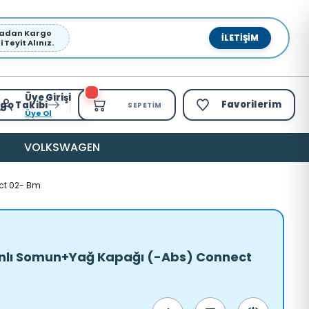
pmadan Kargo
İLETIŞIM
Teyit Alınız.
Üye Girişi
Favorilerim
go Takibi
SEPETIM
Üye Ol
VOLKSWAGEN
ct 02- Bm
anlı Somun+Yağ Kapağı (-Abs) Connect