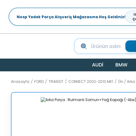
1
Nosp Yedek Parça Alışveriş Mağazasına Hoş Geldiniz!
Ç
AUDİ
BMW
Anasayfa
FORD
TRANSİT
CONNECT 2002-2013 MK1
Ön / Ark