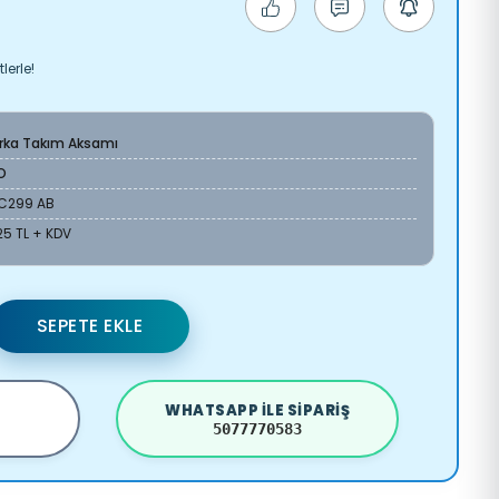
lerle!
Arka Takım Aksamı
O
2C299 AB
25 TL + KDV
SEPETE EKLE
WHATSAPP ILE SIPARIŞ
5077770583