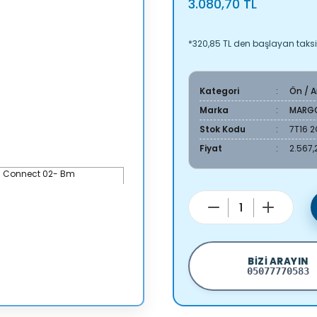
3.080,70 TL
*320,85 TL den başlayan taksit
Kategori
Ön / 
Marka
MARG
Stok Kodu
7T16 
Fiyat
2.567,
BIZI ARAYIN
05077770583