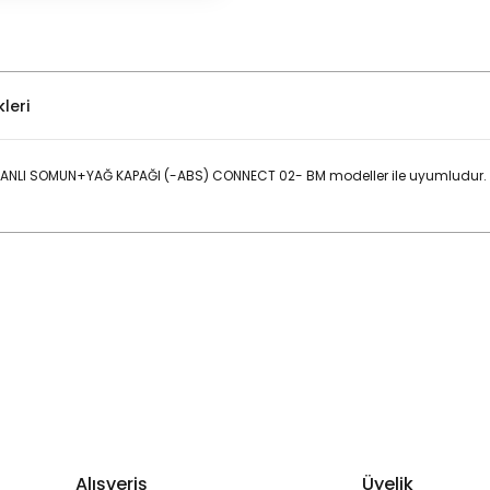
leri
ANLI SOMUN+YAĞ KAPAĞI (-ABS) CONNECT 02- BM modeller ile uyumludur. 
Bu ürüne ilk yorumu siz yapın!
Yorum Yaz
Alışveriş
Üyelik