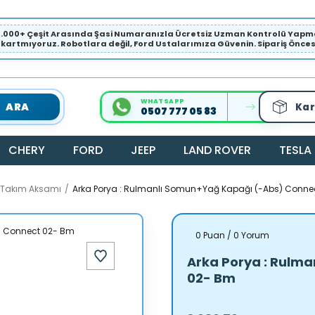
1.000+ Çeşit Arasında Şasi Numaranızla Ücretsiz Uzman Kontrolü Ya
ıkartmıyoruz. Robotlara değil, Ford Ustalarımıza Güvenin. Sipariş Öncesi 
WHATSAPP
ARA
Kar
0507 777 05 83
CHERY
FORD
JEEP
LAND ROVER
TESLA
a Takım Aksamı
Arka Porya : Rulmanlı Somun+Yağ Kapağı (-Abs) Conne
0 Puan / 0 Yorum
Arka Porya : Rulm
02- Bm