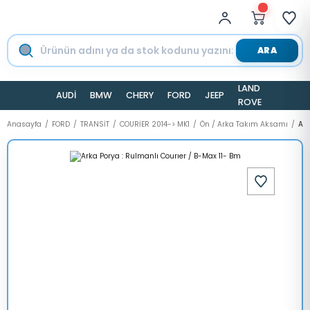
ARA
LAND
AUDİ
BMW
CHERY
FORD
JEEP
TESLA
ROVER
Anasayfa
FORD
TRANSİT
COURİER 2014-> MK1
Ön / Arka Takım Aksamı
Ark