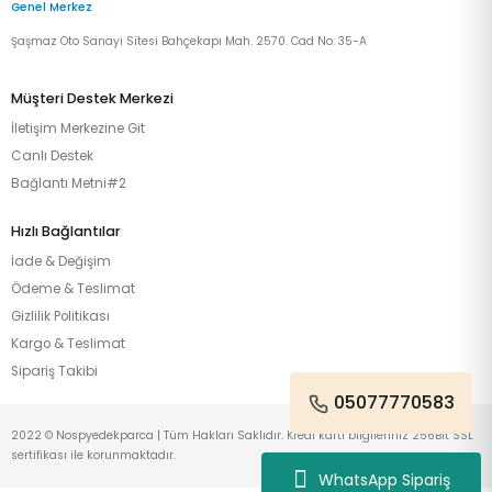
Genel Merkez
Şaşmaz Oto Sanayi Sitesi Bahçekapı Mah. 2570. Cad No: 35-A
Müşteri Destek Merkezi
İletişim Merkezine Git
Canlı Destek
Bağlantı Metni#2
Hızlı Bağlantılar
İade & Değişim
Ödeme & Teslimat
Gizlilik Politikası
Kargo & Teslimat
Sipariş Takibi
05077770583
2022 © Nospyedekparca | Tüm Hakları Saklıdır. Kredi kartı bilgileriniz 256Bit SSL
sertifikası ile korunmaktadır.
WhatsApp Sipariş