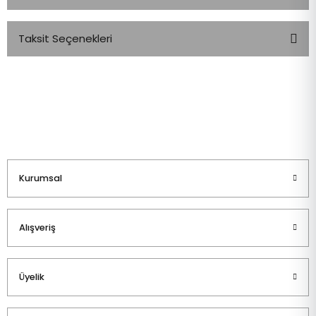
Taksit Seçenekleri
Bu ürüne ilk yorumu siz yapın!
Yorum Yaz
Kurumsal
Alışveriş
Üyelik