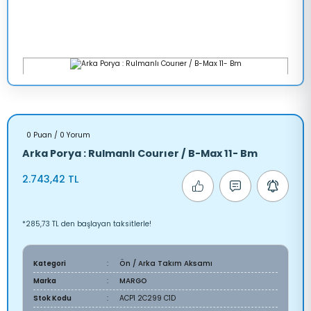
0 Puan / 0 Yorum
Arka Porya : Rulmanlı Courıer / B-Max 11- Bm
2.743,42 TL
*285,73 TL den başlayan taksitlerle!
Kategori
Ön / Arka Takım Aksamı
Marka
MARGO
Stok Kodu
ACP1 2C299 C1D