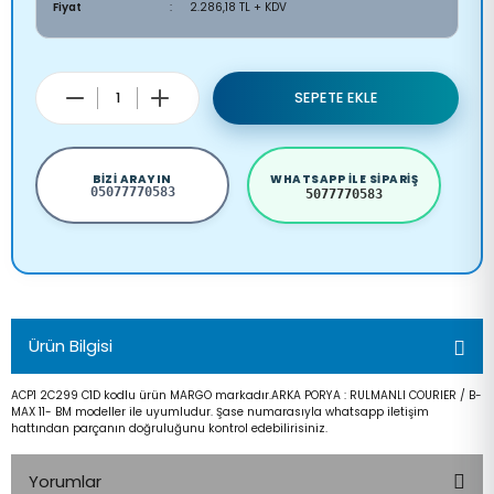
Fiyat
2.286,18 TL + KDV
SEPETE EKLE
BIZI ARAYIN
WHATSAPP ILE SIPARIŞ
05077770583
5077770583
Ürün Bilgisi
ACP1 2C299 C1D kodlu ürün MARGO markadır.ARKA PORYA : RULMANLI COURIER / B-
MAX 11- BM modeller ile uyumludur. Şase numarasıyla whatsapp iletişim
hattından parçanın doğruluğunu kontrol edebilirisiniz.
Yorumlar