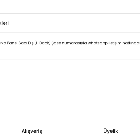
leri
ka Panel Sacı Dış (H.Back) Şase numarasıyla whatsapp iletişim hattından
Bu ürüne ilk yorumu siz yapın!
Yorum Yaz
Alışveriş
Üyelik