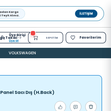
pmadan Kargo
İLETIŞIM
Teyit Alınız.
Üye Girişi
Favorilerim
go Takibi
SEPETIM
Üye Ol
VOLKSWAGEN
 Panel Sacı Dış (H.Back)