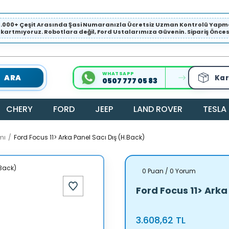
1.000+ Çeşit Arasında Şasi Numaranızla Ücretsiz Uzman Kontrolü Ya
ıkartmıyoruz. Robotlara değil, Ford Ustalarımıza Güvenin. Sipariş Öncesi 
WHATSAPP
ARA
Kar
0507 777 05 83
CHERY
FORD
JEEP
LAND ROVER
TESLA
mı
Ford Focus 11> Arka Panel Sacı Dış (H.Back)
0 Puan / 0 Yorum
Ford Focus 11> Arka
3.608,62 TL