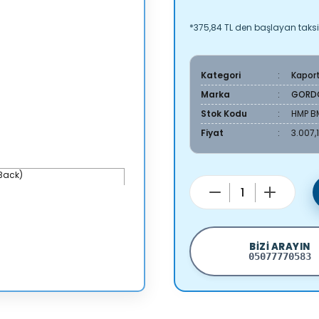
*375,84 TL den başlayan taksit
Kategori
Kapor
Marka
GORD
Stok Kodu
HMP B
Fiyat
3.007,
BIZI ARAYIN
05077770583