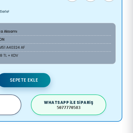
lerle!
ta Aksamı
ON
M51 A40324 AF
18 TL + KDV
SEPETE EKLE
WHATSAPP ILE SIPARIŞ
5077770583