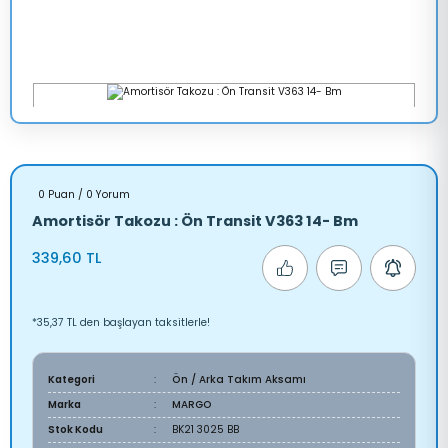
0 Puan / 0 Yorum
Amortisör Takozu : Ön Transit V363 14- Bm
339,60 TL
*35,37 TL den başlayan taksitlerle!
Kategori
Ön / Arka Takım Aksamı
Marka
MARGO
Stok Kodu
BK21 3025 BB