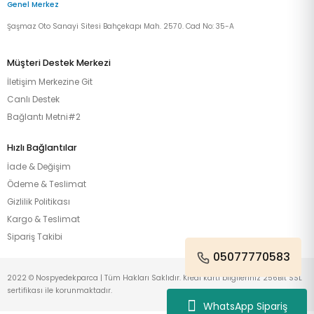
Genel Merkez
Şaşmaz Oto Sanayi Sitesi Bahçekapı Mah. 2570. Cad No: 35-A
Müşteri Destek Merkezi
İletişim Merkezine Git
Canlı Destek
Bağlantı Metni#2
Hızlı Bağlantılar
İade & Değişim
Ödeme & Teslimat
Gizlilik Politikası
Kargo & Teslimat
Sipariş Takibi
05077770583
2022 © Nospyedekparca | Tüm Hakları Saklıdır. Kredi kartı bilgileriniz 256Bit SSL
sertifikası ile korunmaktadır.
WhatsApp Sipariş