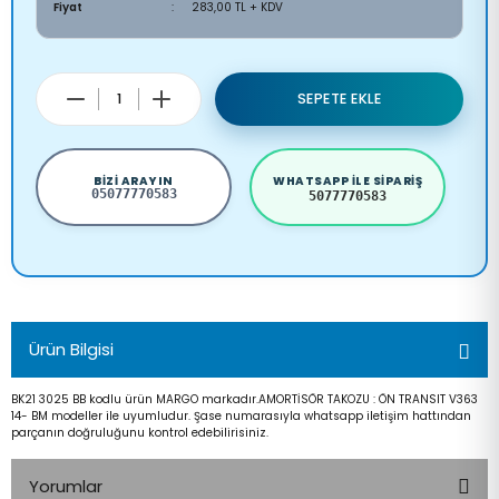
Fiyat
283,00 TL + KDV
SEPETE EKLE
BIZI ARAYIN
WHATSAPP ILE SIPARIŞ
05077770583
5077770583
Ürün Bilgisi
BK21 3025 BB kodlu ürün MARGO markadır.AMORTİSÖR TAKOZU : ÖN TRANSIT V363
14- BM modeller ile uyumludur. Şase numarasıyla whatsapp iletişim hattından
parçanın doğruluğunu kontrol edebilirisiniz.
Yorumlar