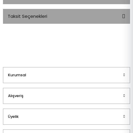
Taksit Seçenekleri
Bu ürüne ilk yorumu siz yapın!
Yorum Yaz
Kurumsal
Alışveriş
Üyelik