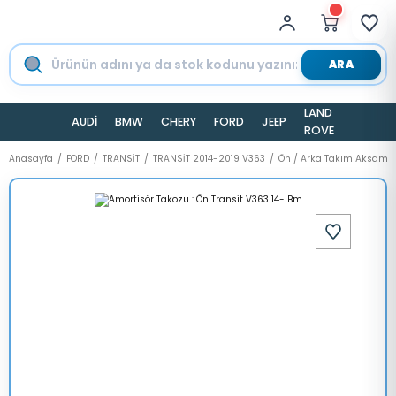
ARA
LAND
AUDİ
BMW
CHERY
FORD
JEEP
TESLA
ROVER
Anasayfa
FORD
TRANSİT
TRANSİT 2014-2019 V363
Ön / Arka Takım Aksamı