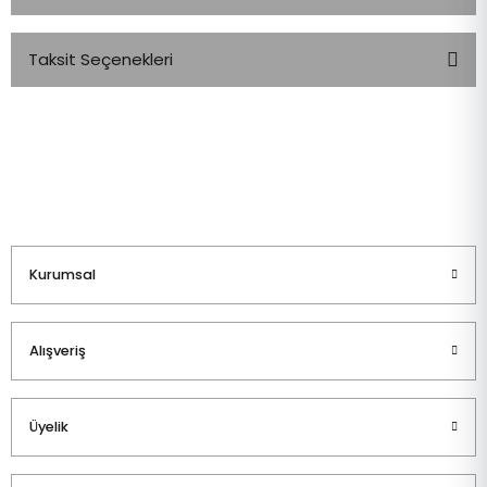
Taksit Seçenekleri
Bu ürüne ilk yorumu siz yapın!
Yorum Yaz
Kurumsal
Alışveriş
Üyelik