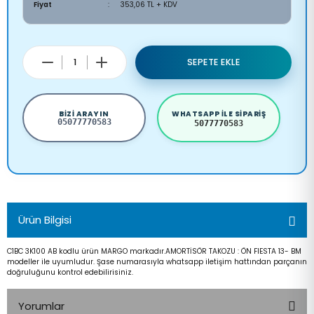
Fiyat
353,06 TL + KDV
SEPETE EKLE
BIZI ARAYIN
WHATSAPP ILE SIPARIŞ
05077770583
5077770583
Ürün Bilgisi
C1BC 3K100 AB kodlu ürün MARGO markadır.AMORTİSÖR TAKOZU : ÖN FIESTA 13- BM
modeller ile uyumludur. Şase numarasıyla whatsapp iletişim hattından parçanın
doğruluğunu kontrol edebilirisiniz.
Yorumlar