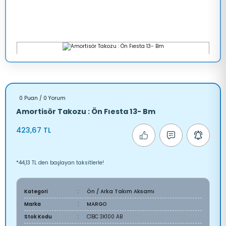
0 Puan / 0 Yorum
Amortisör Takozu : Ön Fıesta 13- Bm
423,67 TL
*44,13 TL den başlayan taksitlerle!
Kategori
Ön / Arka Takım Aksamı
Marka
MARGO
Stok Kodu
C1BC 3K100 AB