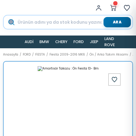
ARA
LAND
AUDİ
BMW
CHERY
FORD
JEEP
TESLA
ROVER
Anasayfa
FORD
FİESTA
Fiesta 2009-2016 MK6
Ön / Arka Takım Aksamı
Am