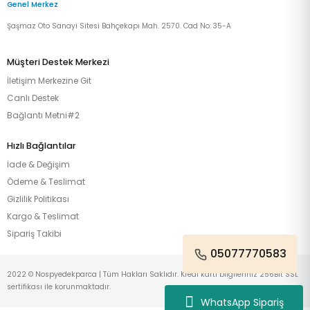
Genel Merkez
Şaşmaz Oto Sanayi Sitesi Bahçekapı Mah. 2570. Cad No: 35-A
Müşteri Destek Merkezi
İletişim Merkezine Git
Canlı Destek
Bağlantı Metni#2
Hızlı Bağlantılar
İade & Değişim
Ödeme & Teslimat
Gizlilik Politikası
Kargo & Teslimat
Sipariş Takibi
05077770583
2022 © Nospyedekparca | Tüm Hakları Saklıdır. Kredi kartı bilgileriniz 256Bit SSL
sertifikası ile korunmaktadır.
WhatsApp Sipariş