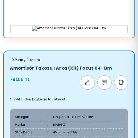
0 Puan / 0 Yorum
Amortisör Takozu : Arka (Kit) Focus 04- Bm
791,56 TL
*82,44 TL den başlayan taksitlerle!
Kategori
Ön / Arka Takım Aksamı
Marka
MARGO
Stok Kodu
4M51 5K570 AA