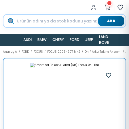
ARA
LAND
AUDİ
BMW
CHERY
FORD
JEEP
TESLA
ROVER
Anasayfa
FORD
FOCUS
FOCUS 2005-2011 MK2
Ön / Arka Takım Aksamı
Am