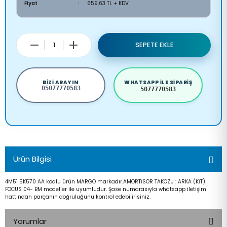
Fiyat
659,63 TL + KDV
SEPETE EKLE
BIZI ARAYIN
WHATSAPP ILE SIPARIŞ
05077770583
5077770583
Ürün Bilgisi
4M51 5K570 AA kodlu ürün MARGO markadır.AMORTİSÖR TAKOZU : ARKA (KİT)
FOCUS 04- BM modeller ile uyumludur. Şase numarasıyla whatsapp iletişim
hattından parçanın doğruluğunu kontrol edebilirisiniz.
Yorumlar