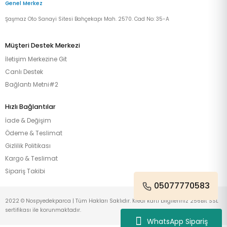
Genel Merkez
Şaşmaz Oto Sanayi Sitesi Bahçekapı Mah. 2570. Cad No: 35-A
Müşteri Destek Merkezi
İletişim Merkezine Git
Canlı Destek
Bağlantı Metni#2
Hızlı Bağlantılar
İade & Değişim
Ödeme & Teslimat
Gizlilik Politikası
Kargo & Teslimat
Sipariş Takibi
05077770583
2022 © Nospyedekparca | Tüm Hakları Saklıdır. Kredi kartı bilgileriniz 256Bit SSL
sertifikası ile korunmaktadır.
WhatsApp Sipariş