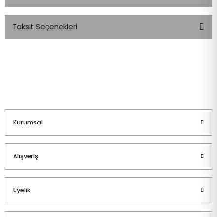
Taksit Seçenekleri
Bu ürüne ilk yorumu siz yapın!
Yorum Yaz
Kurumsal
Alışveriş
Üyelik