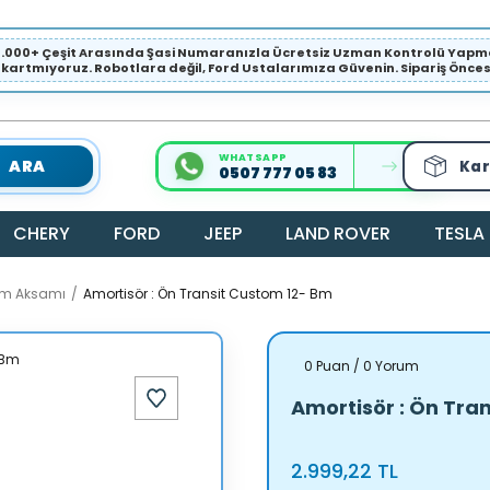
1.000+ Çeşit Arasında Şasi Numaranızla Ücretsiz Uzman Kontrolü Ya
ıkartmıyoruz. Robotlara değil, Ford Ustalarımıza Güvenin. Sipariş Öncesi 
WHATSAPP
ARA
Kar
0507 777 05 83
CHERY
FORD
JEEP
LAND ROVER
TESLA
kım Aksamı
Amortisör : Ön Transit Custom 12- Bm
0 Puan / 0 Yorum
Amortisör : Ön Tra
2.999,22 TL