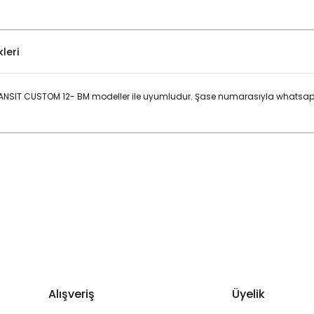
leri
NSIT CUSTOM 12- BM modeller ile uyumludur. Şase numarasıyla whatsapp 
Bu ürüne ilk yorumu siz yapın!
Yorum Yaz
Alışveriş
Üyelik