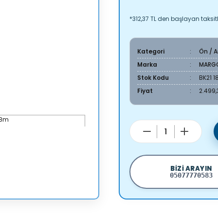
*312,37 TL den başlayan taksitl
Kategori
Ön / 
Marka
MARG
Stok Kodu
BK21 1
Fiyat
2.499,
BIZI ARAYIN
05077770583