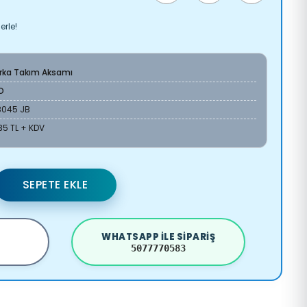
erle!
Arka Takım Aksamı
O
8045 JB
35 TL + KDV
SEPETE EKLE
WHATSAPP ILE SIPARIŞ
5077770583