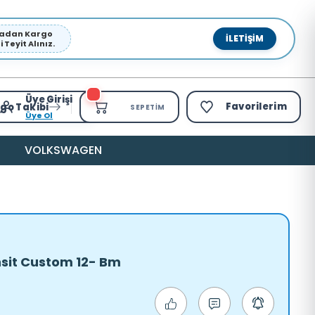
pmadan Kargo
İLETIŞIM
Teyit Alınız.
Üye Girişi
Favorilerim
go Takibi
SEPETIM
Üye Ol
VOLKSWAGEN
nsit Custom 12- Bm