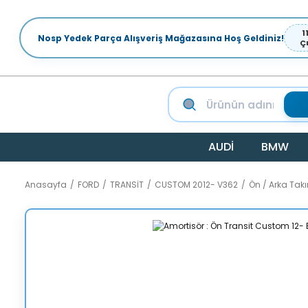
1
Nosp Yedek Parça Alışveriş Mağazasına Hoş Geldiniz!
Ç
AUDİ
BMW
Anasayfa
FORD
TRANSİT
CUSTOM 2012- V362
Ön / Arka Ta