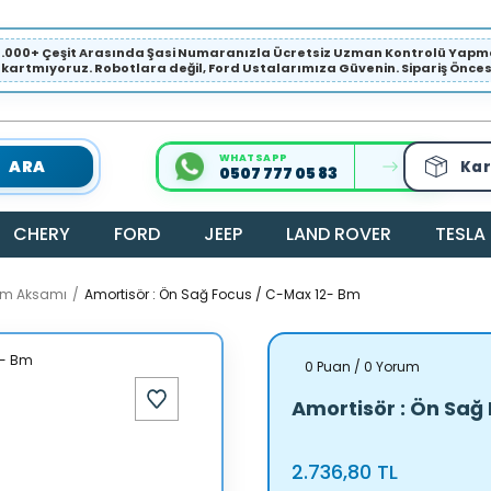
1.000+ Çeşit Arasında Şasi Numaranızla Ücretsiz Uzman Kontrolü Ya
ıkartmıyoruz. Robotlara değil, Ford Ustalarımıza Güvenin. Sipariş Öncesi 
WHATSAPP
ARA
Kar
0507 777 05 83
CHERY
FORD
JEEP
LAND ROVER
TESLA
kım Aksamı
Amortisör : Ön Sağ Focus / C-Max 12- Bm
0 Puan / 0 Yorum
Amortisör : Ön Sağ
2.736,80 TL