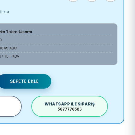
lerle!
Arka Takım Aksamı
O
18045 ABC
67 TL + KDV
SEPETE EKLE
WHATSAPP ILE SIPARIŞ
5077770583