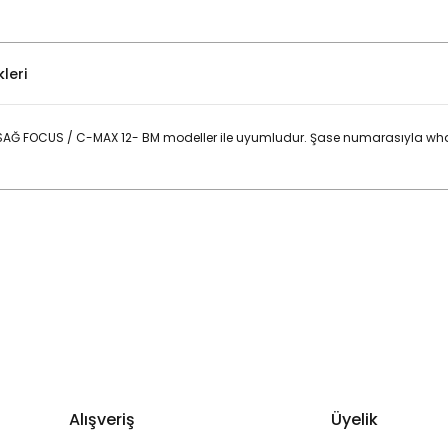
leri
AĞ FOCUS / C-MAX 12- BM modeller ile uyumludur. Şase numarasıyla what
Bu ürüne ilk yorumu siz yapın!
Yorum Yaz
Alışveriş
Üyelik