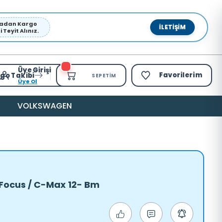
pmadan Kargo
İLETIŞIM
Teyit Alınız.
Üye Girişi
Favorilerim
go Takibi
SEPETIM
Üye Ol
VOLKSWAGEN
 Focus / C-Max 12- Bm