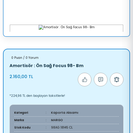
0 Puan / 0 Yorum
Amortisör : Ön Sağ Focus 98- Bm
2.160,00 TL
*224,96 TL den başlayan taksitlerle!
Kategori
Kaporta Aksamı
Marka
MARGO
Stok Kodu
98AG 18145 CL