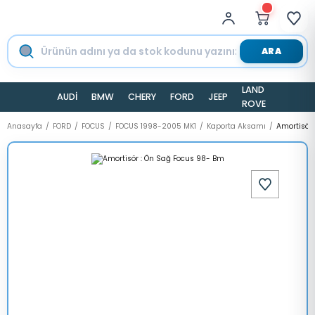
ARA
LAND
AUDİ
BMW
CHERY
FORD
JEEP
TESLA
ROVER
Anasayfa
FORD
FOCUS
FOCUS 1998-2005 MK1
Kaporta Aksamı
Amortisör