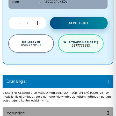
Fiyat
1.800,00 TL + KDV
SEPETE EKLE
BIZI ARAYIN
WHATSAPP ILE SIPARIŞ
05077770583
5077770583
Ürün Bilgisi
98AG 18145 CL kodlu ürün MARGO markadır.AMORTİSÖR : ÖN SAĞ FOCUS 98- BM
modeller ile uyumludur. Şase numarasıyla whatsapp iletişim hattından parçanın
doğruluğunu kontrol edebilirisiniz.
Yorumlar