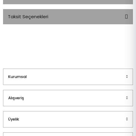
Taksit Seçenekleri
Bu ürüne ilk yorumu siz yapın!
Yorum Yaz
Kurumsal
Alışveriş
Üyelik