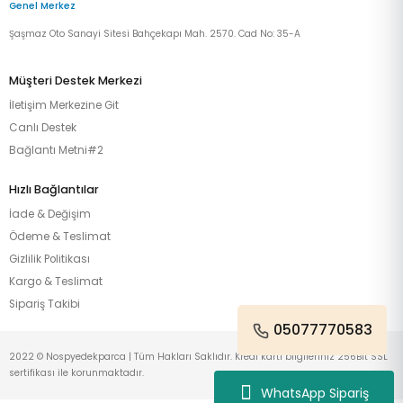
Genel Merkez
Şaşmaz Oto Sanayi Sitesi Bahçekapı Mah. 2570. Cad No: 35-A
Müşteri Destek Merkezi
İletişim Merkezine Git
Canlı Destek
Bağlantı Metni#2
Hızlı Bağlantılar
İade & Değişim
Ödeme & Teslimat
Gizlilik Politikası
Kargo & Teslimat
Sipariş Takibi
05077770583
2022 © Nospyedekparca | Tüm Hakları Saklıdır. Kredi kartı bilgileriniz 256Bit SSL
sertifikası ile korunmaktadır.
WhatsApp Sipariş