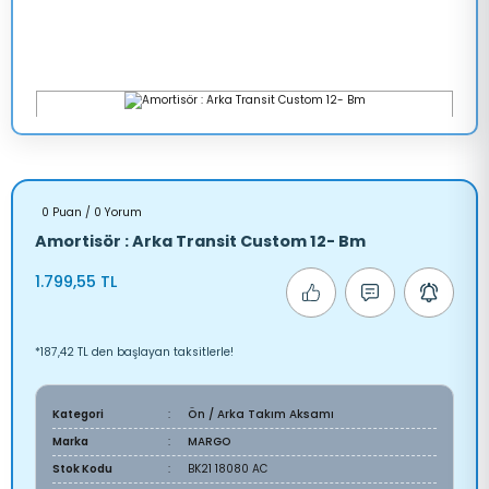
0 Puan / 0 Yorum
Amortisör : Arka Transit Custom 12- Bm
1.799,55 TL
*187,42 TL den başlayan taksitlerle!
Kategori
Ön / Arka Takım Aksamı
Marka
MARGO
Stok Kodu
BK21 18080 AC