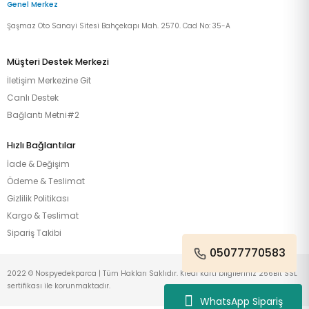
Genel Merkez
Şaşmaz Oto Sanayi Sitesi Bahçekapı Mah. 2570. Cad No: 35-A
Müşteri Destek Merkezi
İletişim Merkezine Git
Canlı Destek
Bağlantı Metni#2
Hızlı Bağlantılar
İade & Değişim
Ödeme & Teslimat
Gizlilik Politikası
Kargo & Teslimat
Sipariş Takibi
05077770583
2022 © Nospyedekparca | Tüm Hakları Saklıdır. Kredi kartı bilgileriniz 256Bit SSL
sertifikası ile korunmaktadır.
WhatsApp Sipariş