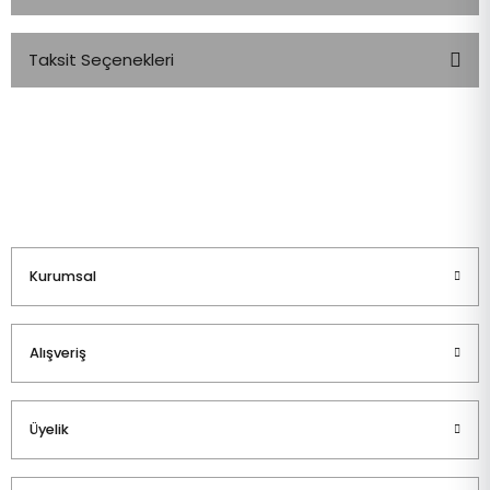
Taksit Seçenekleri
Bu ürüne ilk yorumu siz yapın!
Yorum Yaz
Kurumsal
Alışveriş
Üyelik