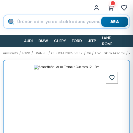
ARA
LAND
AUDİ
BMW
CHERY
FORD
JEEP
TESLA
ROVER
Anasayfa
FORD
TRANSİT
CUSTOM 2012- V362
Ön / Arka Takım Aksamı
Am