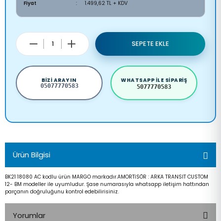
Fiyat
1.499,62 TL + KDV
SEPETE EKLE
BIZI ARAYIN
WHATSAPP ILE SIPARIŞ
05077770583
5077770583
Ürün Bilgisi
BK21 18080 AC kodlu ürün MARGO markadır.AMORTİSÖR : ARKA TRANSIT CUSTOM
12- BM modeller ile uyumludur. Şase numarasıyla whatsapp iletişim hattından
parçanın doğruluğunu kontrol edebilirisiniz.
Yorumlar