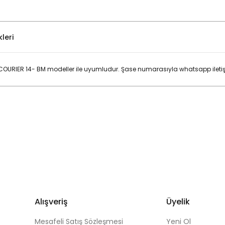
leri
URIER 14- BM modeller ile uyumludur. Şase numarasıyla whatsapp iletişim
Bu ürüne ilk yorumu siz yapın!
Yorum Yaz
Alışveriş
Üyelik
Mesafeli Satış Sözleşmesi
Yeni Ol