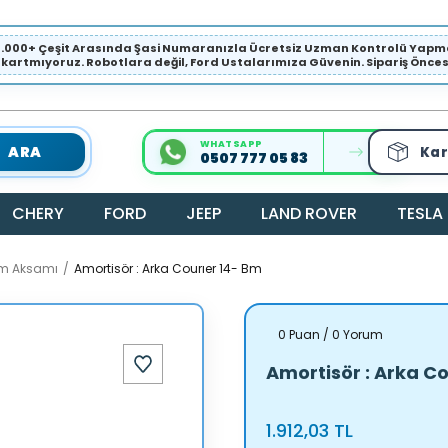
1.000+ Çeşit Arasında Şasi Numaranızla Ücretsiz Uzman Kontrolü Ya
ıkartmıyoruz. Robotlara değil, Ford Ustalarımıza Güvenin. Sipariş Öncesi 
WHATSAPP
ARA
Kar
0507 777 05 83
CHERY
FORD
JEEP
LAND ROVER
TESLA
ım Aksamı
Amortisör : Arka Courıer 14- Bm
0 Puan / 0 Yorum
Amortisör : Arka C
1.912,03 TL