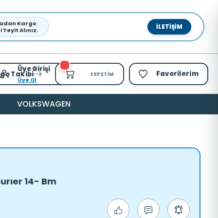
pmadan Kargo
İLETIŞIM
Teyit Alınız.
Üye Girişi
Favorilerim
go Takibi
SEPETIM
Üye Ol
VOLKSWAGEN
ourıer 14- Bm