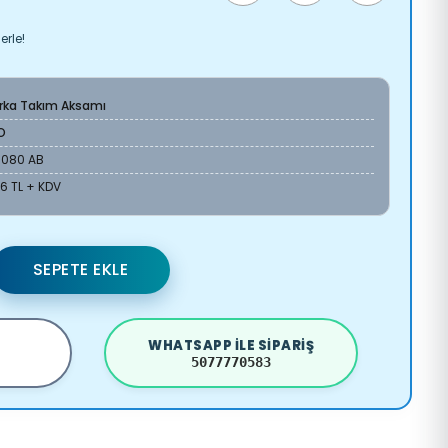
erle!
Arka Takım Aksamı
O
8080 AB
36 TL + KDV
SEPETE EKLE
WHATSAPP ILE SIPARIŞ
5077770583