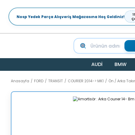
1
Nosp Yedek Parça Alışveriş Mağazasına Hoş Geldiniz!
Ç
AUDİ
BMW
Anasayfa
FORD
TRANSİT
COURİER 2014-> MK1
Ön / Arka Tak