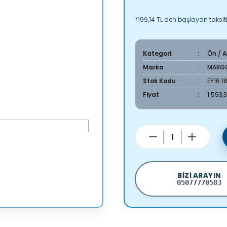
*199,14 TL den başlayan taksitl
Kategori
Ön / 
Marka
MARG
Stok Kodu
EY16 1
Fiyat
1.593,
BIZI ARAYIN
05077770583