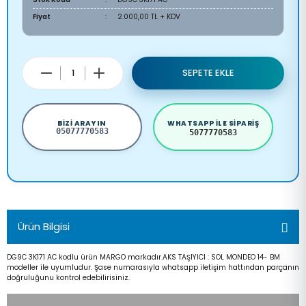
Fiyat
2.000,00 TL + KDV
SEPETE EKLE
BIZI ARAYIN
WHATSAPP ILE SIPARIŞ
05077770583
5077770583
Ürün Bilgisi
DG9C 3K171 AC kodlu ürün MARGO markadır.AKS TAŞIYICI : SOL MONDEO 14- BM
modeller ile uyumludur. Şase numarasıyla whatsapp iletişim hattından parçanın
doğruluğunu kontrol edebilirisiniz.