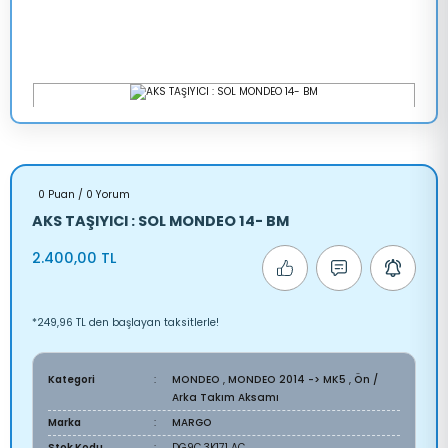
0 Puan / 0 Yorum
AKS TAŞIYICI : SOL MONDEO 14- BM
2.400,00 TL
*249,96 TL den başlayan taksitlerle!
Kategori
MONDEO
,
MONDEO 2014 -> MK5
,
Ön /
Arka Takım Aksamı
Marka
MARGO
Stok Kodu
DG9C 3K171 AC