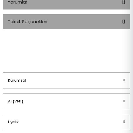
Yorumlar
Taksit Seçenekleri
Bu ürüne ilk yorumu siz yapın!
Yorum Yaz
Kurumsal
Alışveriş
Üyelik