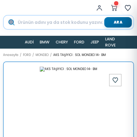
ARA
LAND
AUDİ
BMW
CHERY
FORD
JEEP
TESLA
ROVER
Anasayfa
FORD
MONDEO
AKS TAŞIYICI : SOL MONDEO 14- BM