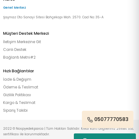
Genel Merkez
Şaşmaz Oto Sanayi Sitesi Bahçekapı Mah. 2570. Cad No: 35-A
Müşteri Destek Merkezi
İletişim Merkezine Git
Canlı Destek
Bağlantı Metni#2
Hızlı Bağlantılar
İade & Değişim
Ödeme & Teslimat
Gizlilik Politikası
Kargo & Teslimat
Sipariş Takibi
05077770583
2022 © Nospyedekparca | Tüm Hakları Saklıdır. Kredi kartı bilgileriniz 256Bit SSL
sertifikası ile korunmaktadır.