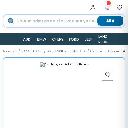
ARA
LAND
AUDİ
BMW
CHERY
FORD
JEEP
TESLA
ROVER
Anasayfa
FORD
FOCUS
FOCUS 2011-2018 MK3
Ön / Arka Takım Aksamı
Aks