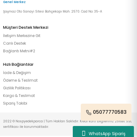
Genel Merkez
Şaşmaz Oto Sanayi Sitesi Bahçekapı Mah. 2570. Cad No: 35-A
Müşteri Destek Merkezi
İletişim Merkezine Git
Canlı Destek
Bağlantı Metni#2
Hızlı Bağlantılar
İade & Değişim
Ödeme & Teslimat
Gizlilik Politikası
Kargo & Teslimat
Sipariş Takibi
05077770583
2022 © Nospyedekparca | Tüm Hakları Saklıdır. Kredi kartı bilgileriniz 256Bit SSL
sertifikası ile korunmaktadır.
WhatsApp Sipariş