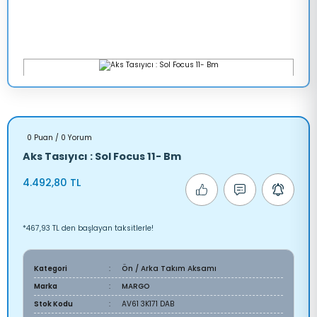
0 Puan / 0 Yorum
Aks Tasıyıcı : Sol Focus 11- Bm
4.492,80 TL
*467,93 TL den başlayan taksitlerle!
Kategori
Ön / Arka Takım Aksamı
Marka
MARGO
Stok Kodu
AV61 3K171 DAB