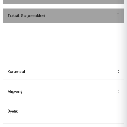
Taksit Seçenekleri
Bu ürüne ilk yorumu siz yapın!
Yorum Yaz
Kurumsal
Alışveriş
Üyelik