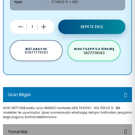
Fiyat
3.744,00 TL + KDV
SEPETE EKLE
BIZI ARAYIN
WHATSAPP ILE SIPARIŞ
05077770583
5077770583
Ürün Bilgisi
AV61 3K171 DAB kodlu ürün MARGO markadır.AKS TASIYICI : SOL FOCUS 11- BM
modeller ile uyumludur. Şase numarasıyla whatsapp iletişim hattından parçanın
doğruluğunu kontrol edebilirisiniz.
Yorumlar