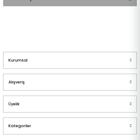
Bu ürüne ilk yorumu siz yapın!
Yorum Yaz
Kurumsal
Alışveriş
Üyelik
Kategoriler