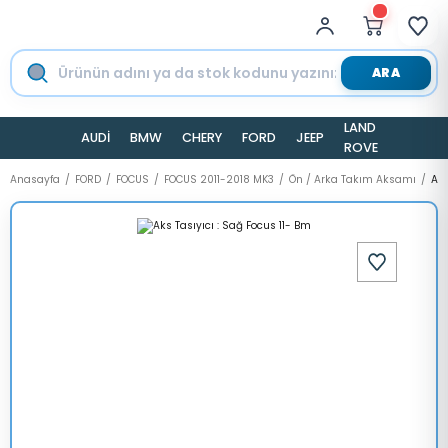
ARA
LAND
AUDİ
BMW
CHERY
FORD
JEEP
TESLA
ROVER
Anasayfa
FORD
FOCUS
FOCUS 2011-2018 MK3
Ön / Arka Takım Aksamı
Aks