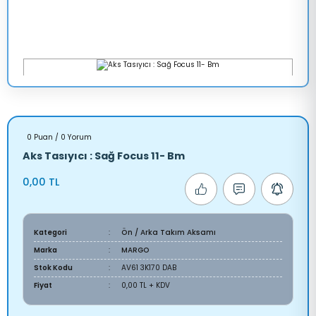
0 Puan / 0 Yorum
Aks Tasıyıcı : Sağ Focus 11- Bm
0,00 TL
Kategori
Ön / Arka Takım Aksamı
Marka
MARGO
Stok Kodu
AV61 3K170 DAB
Fiyat
0,00 TL + KDV