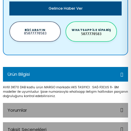
Gelince Haber Ver
BIZI ARAYIN
WHATSAPP ILE SIPARIŞ
05077770583
5077770583
Ürün Bilgisi
AV61 3K170 DAB kodlu ürün MARGO markadır.AKS TASIYICI : SAĞ FOCUS 11- BM
modeller ile uyumludur. Şase numarasıyla whatsapp iletişim hattından parçanın
doğruluğunu kontrol edebilirisiniz.
Yorumlar
Taksit Seçenekleri